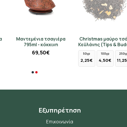
Μαντεμένια τσαγιέρα
Christmas μαύρο τσάι
795ml - κόκκινη
Κεϋλάνης (Tips & Buds)
69,50€
50γρ
100γρ
250γρ
2,25€
4,50€
11,25€
Εξυπηρέτηση
Επικοινωνία