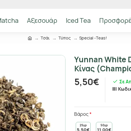
atcha
Αξεσουάρ
Iced Tea
Προσφορ
Τσάι
Τύπος
Special -Teas!
Yunnan White 
Κίνας (Champi
5,50€
Σε Α
Κωδι
Βάρος
25γρ
50γρ
5,50€
11,00€