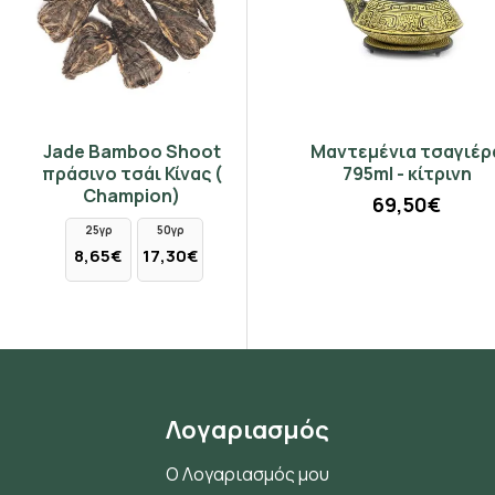
Jade Bamboo Shoot
Ροδι πράσινο τσάι Κίνας
Μαντεμένια τσαγιέρα
πράσινο τσάι Κίνας (
(Chinese Dragon)
795ml - κίτρινη
Champion)
69,50€
50γρ
100γρ
250γρ
25γρ
50γρ
2,25€
4,50€
11,25€
8,65€
17,30€
Λογαριασμός
Ο Λογαριασμός μου