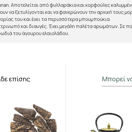
nnan. Αποτελείται από φυλλαράκια και κορφούλες καλυμμέν
ουν να ξετυλίγονται και να φανερώνουν την αρχική τους μο
γορίας του και έχει τα περισσότερα μπουμπούκια.
ιτρινωπό και διαυγές. Έχει μεγάλη παλέτα αρωμάτων. Σε π
υρωδιά του άγουρου ελαιολάδου.
Κάνε Εγγραφή & Κέρδισε 10%
Έκπτωση!
Εγγράψου στο newsletter του Madras.gr
Κέρδισε 10% έκπτωση στην πρώτη σου παραγγελία
και μάθε πρώτος για νέες αρωματικές αφίξεις και
ίδε επίσης
Μπορεί ν
αποκλειστικές προσφορές στο αγαπημένο σου τσάι.
Έχω διαβάσει και αποδέχομαι τους όρους στη σελίδα
Όροι Χρήσης
Να μην το δω ξανά