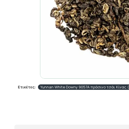
Ετικέτες:
Yunnan White Downy 9057A πράσινο τσάι Κίνας 