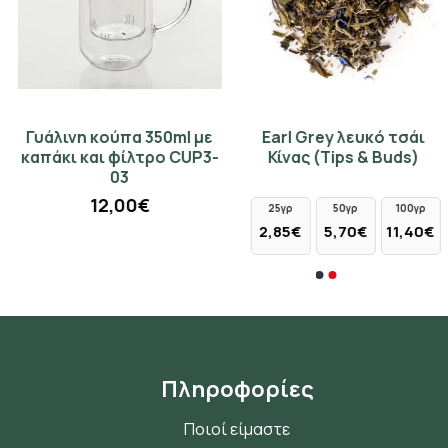
Γυάλινη κούπα 350ml με
Earl Grey λευκό τσάι
Λουλούδια & Μπαχαρικά
Μαντεμένια τσαγιέρα
καπάκι και φίλτρο CUP3-
Κίνας (Tips & Buds)
(Tips & Buds)
1030ml - ραφ
03
73,50€
50γρ
100γρ
250γρ
12,00€
25γρ
50γρ
100γρ
2,25€
4,50€
11,25€
2,85€
5,70€
11,40€
Πληροφορίες
Ποιοί είμαστε