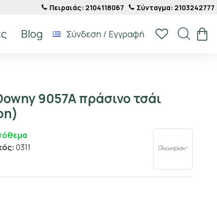
Πειραιάς: 2104118067
Σύνταγμα: 2103242777
ές
Blog
Σύνδεση / Εγγραφή
Downy 9057A πράσινο τσάι
on)
πόθεμα
κός:
0311