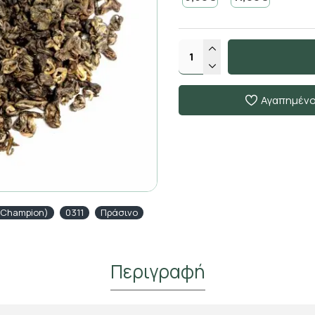
Αγαπημέν
(Champion)
0311
Πράσινο
Περιγραφή