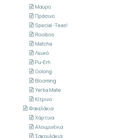
Μαύρο
Πράσινο
Special -Teas!
Rooibos
Μatcha
Λευκό
Pu-Erh
Oolong
Blooming
Yerba Mate
Κίτρινο
Φακελάκια
Xάρτινα
Αλουμινένια
Σακουλάκια