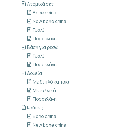
Ατομικά σετ
Bone china
New bone china
Γυαλί
Πορσελάνη
Βάση για ρεσώ
Γυαλί
Πορσελάνη
Δοχεία
Με διπλό καπάκι
Μεταλλικά
Πορσελάνη
Κούπες
Bone china
New bone china