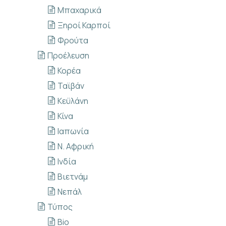
Μπαχαρικά
Ξηροί Καρποί
Φρούτα
Προέλευση
Κορέα
Ταϊβάν
Κεϋλάνη
Κίνα
Ιαπωνία
Ν. Αφρική
Ινδία
Βιετνάμ
Νεπάλ
Τύπος
Bio