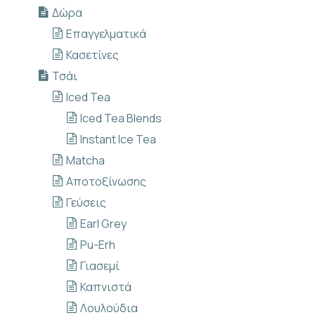
Δώρα
Επαγγελματικά
Κασετίνες
Τσάι
Iced Tea
Iced Tea Blends
Instant Ice Tea
Matcha
Αποτοξίνωσης
Γεύσεις
Earl Grey
Pu-Erh
Γιασεμί
Καπνιστά
Λουλούδια