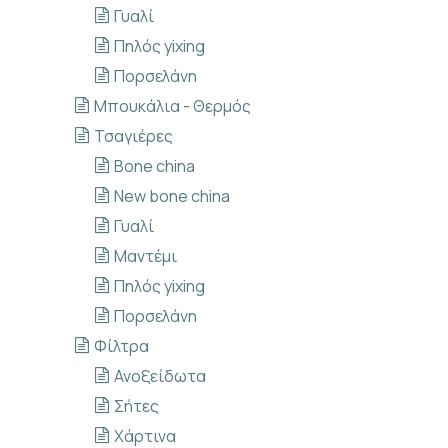
Γυαλί
Πηλός yixing
Πορσελάνη
Μπουκάλια - Θερμός
Τσαγιέρες
Bone china
New bone china
Γυαλί
Μαντέμι
Πηλός yixing
Πορσελάνη
Φίλτρα
Ανοξείδωτα
Σήτες
Χάρτινα