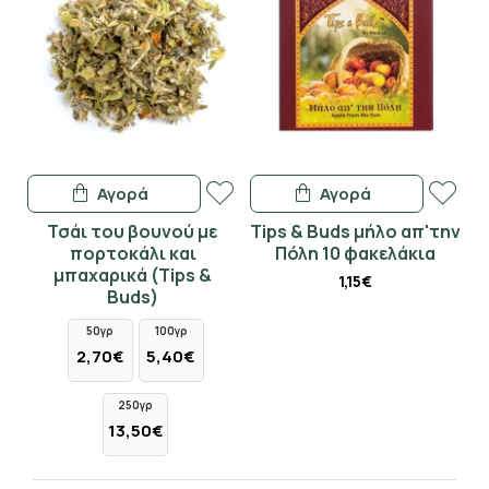
Αγορά
Αγορά
Τσάι του βουνού με
Tips & Buds μήλο απ'την
πορτοκάλι και
Πόλη 10 φακελάκια
μπαχαρικά (Tips &
1,15€
Buds)
50γρ
100γρ
2,70€
5,40€
250γρ
13,50€