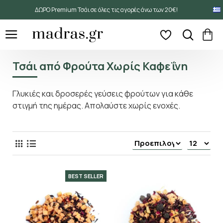
ΔΩΡΟ Premium Τσάι σε όλες τις αγορές άνω των 20€!
Τσάι από Φρούτα Χωρίς Καφεΐνη
Γλυκιές και δροσερές γεύσεις φρούτων για κάθε
στιγμή της ημέρας. Απολαύστε χωρίς ενοχές.
BEST SELLER