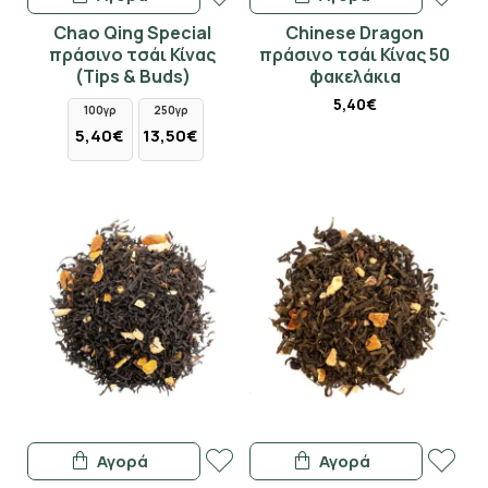
Chao Qing Special
Chinese Dragon
πράσινο τσάι Κίνας
πράσινο τσάι Κίνας 50
(Tips & Buds)
φακελάκια
5,40€
100γρ
250γρ
5,40€
13,50€
Αγορά
Αγορά