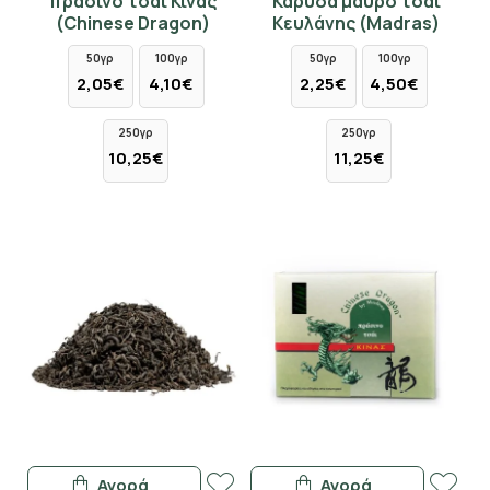
πράσινο τσάι Κίνας
Καρύδα μαύρο τσάι
(Chinese Dragon)
Κευλάνης (Madras)
50γρ
100γρ
50γρ
100γρ
2,05€
4,10€
2,25€
4,50€
250γρ
250γρ
10,25€
11,25€
Αγορά
Αγορά