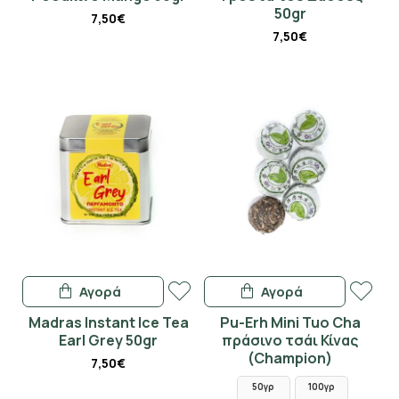
50gr
7,50€
7,50€
Αγορά
Αγορά
Madras Instant Ice Tea
Pu-Erh Mini Tuo Cha
Earl Grey 50gr
πράσινο τσάι Κίνας
(Champion)
7,50€
50γρ
100γρ