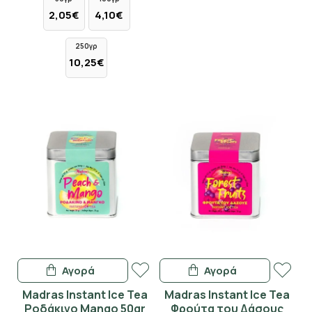
2,05€
4,10€
250γρ
10,25€
Αγορά
Αγορά
Madras Instant Ice Tea
Madras Instant Ice Tea
Ροδάκινο Mango 50gr
Φρούτα του Δάσους