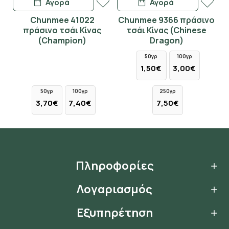
Αγορά
Αγορά
Chunmee 41022
Chunmee 9366 πράσινο
πράσινο τσάι Κίνας
τσάι Κίνας (Chinese
(Champion)
Dragon)
50γρ
100γρ
1,50€
3,00€
50γρ
100γρ
250γρ
3,70€
7,40€
7,50€
Πληροφορίες
Λογαριασμός
Εξυπηρέτηση