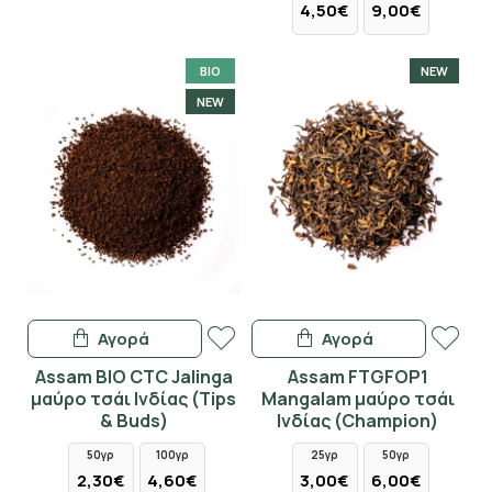
4,50€
9,00€
BIO
NEW
NEW
Αγορά
Αγορά
Assam BIO CTC Jalinga
Assam FTGFOP1
μαύρο τσάι Ινδίας (Tips
Mangalam μαύρο τσάι
& Buds)
Ινδίας (Champion)
50γρ
100γρ
25γρ
50γρ
2,30€
4,60€
3,00€
6,00€