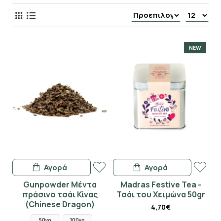
NEW
Αγορά
Αγορά
Gunpowder Μέντα
Madras Festive Tea -
πράσινο τσάι Κίνας
Τσάι του Χειμώνα 50gr
(Chinese Dragon)
4,70€
50γρ
100γρ