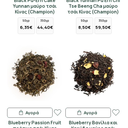
Black Pu-Erh Cake
Black Yunnan Pu Erh Chi
Yunnan μαύρο τσάι
Tse Beeng Cha μαύρο
Κίνας (Champion)
τσάι Κίνας (Champion)
50γρ
350γρ
50γρ
350γρ
6,35€
44,40€
8,50€
59,50€
Αγορά
Αγορά
Blueberry Passion Fruit
Blueberry Βανίλια και