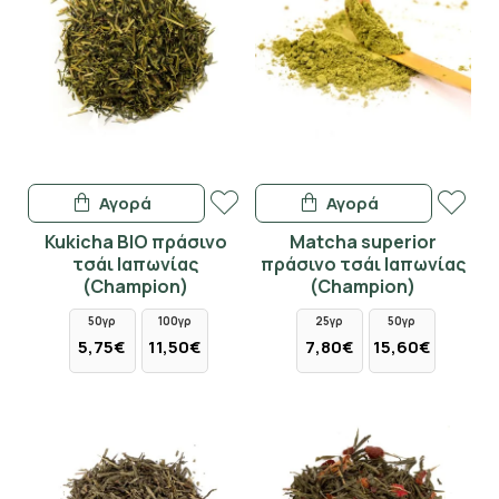
Αγορά
Αγορά
Kukicha BIO πράσινο
Matcha superior
τσάι Ιαπωνίας
πράσινο τσάι Ιαπωνίας
(Champion)
(Champion)
50γρ
100γρ
25γρ
50γρ
5,75€
11,50€
7,80€
15,60€