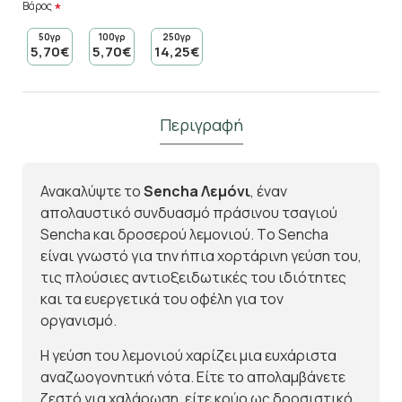
Βάρος
50γρ
100γρ
250γρ
5,70€
5,70€
14,25€
Περιγραφή
Ανακαλύψτε το
Sencha Λεμόνι
, έναν
απολαυστικό συνδυασμό πράσινου τσαγιού
Sencha και δροσερού λεμονιού. Tο Sencha
είναι γνωστό για την ήπια χορτάρινη γεύση του,
τις πλούσιες αντιοξειδωτικές του ιδιότητες
και τα ευεργετικά του οφέλη για τον
οργανισμό.
Η γεύση του λεμονιού χαρίζει μια ευχάριστα
αναζωογονητική νότα. Είτε το απολαμβάνετε
ζεστό για χαλάρωση, είτε κρύο ως δροσιστικό