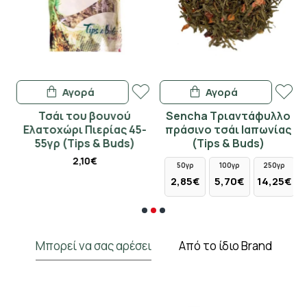
Αγορά
Αγορά
Τσάι του βουνού
Sencha Τριαντάφυλλο
Ελατοχώρι Πιερίας 45-
πράσινο τσάι Ιαπωνίας
55γρ (Tips & Buds)
(Tips & Buds)
2,10€
50γρ
100γρ
250γρ
2,85€
5,70€
14,25€
Μπορεί να σας αρέσει
Από το ίδιο Brand