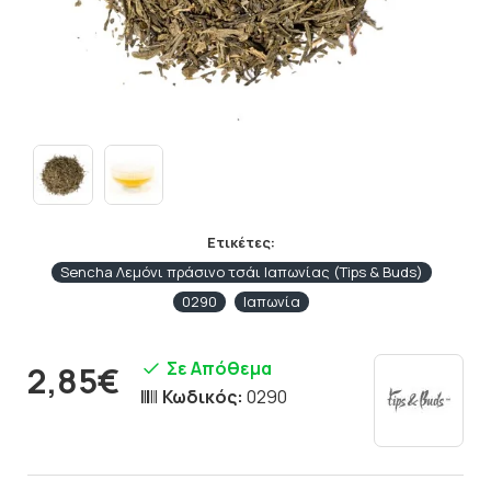
Ετικέτες:
Sencha Λεμόνι πράσινο τσάι Ιαπωνίας (Tips & Buds)
0290
Ιαπωνία
Σε Απόθεμα
2,85€
Κωδικός:
0290