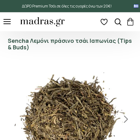
ΔΩΡΟ Premium Τσάι σε όλες τις αγορές άνω των 20€!
Sencha Λεμόνι πράσινο τσάι Ιαπωνίας (Tips
& Buds)