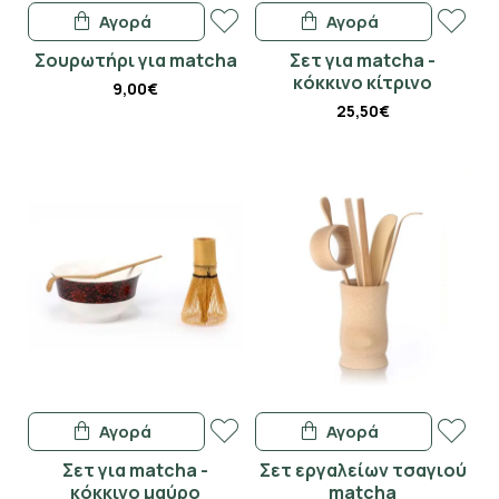
Αγορά
Αγορά
Σουρωτήρι για matcha
Σετ για matcha -
κόκκινο κίτρινο
9,00€
25,50€
Αγορά
Αγορά
Σετ για matcha -
Σετ εργαλείων τσαγιού
κόκκινο μαύρο
matcha