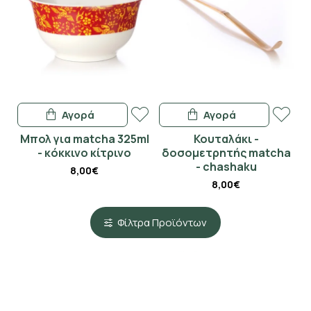
Αγορά
Αγορά
Μπολ για matcha 325ml
Κουταλάκι -
- κόκκινο κίτρινο
δοσομετρητής matcha
- chashaku
8,00€
8,00€
Φίλτρα Προϊόντων