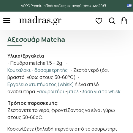
ΔΩΡΟ Premium Τσάι σε όλες τις αγορές άνω των 20€!
Αξεσουάρ Matcha
Υλικά/Εργαλεία
- Πούδρα matcha 1,5 – 2g -
Κουταλάκι - δοσομετρητής
- Ζεστό νερό (όχι
βραστό, γύρω στους 50-60°C) -
Εργαλείο χτυπήματος (whisk)
ή ένα απλό
αναδευτήρα -
σουρωτήρι
-
μπολ
-
βάση για το whisk
Τρόπος παρασκευής:
Ζεστάνετε το νερό, φροντίζοντας να είναι γύρω
στους 50-60οC.
Κοσκινίζετε (δηλαδή περνάτε από το σουρωτήρι