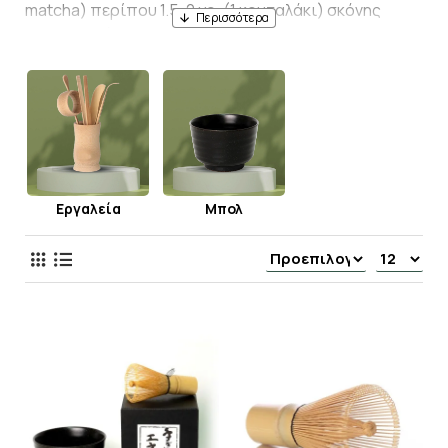
matcha) περίπου 1.5-2 γρ. (1 κουταλάκι) σκόνης
matcha σε ένα μπολ.
Ρίξτε περίπου 70-100 ml ζεστού νερού πάνω στη
σκόνη.
Χρησιμοποιήστε το whisk ή τον αναδευτήρα για να
χτυπήσετε τη σκόνη και το νερό με κινήσεις τύπου
"w"όχι κυκλικές, δημιουργώντας αφρό στην
επιφάνεια. Συνήθως, χτυπάτε για 30 δευτερόλεπτα.
Εργαλεία
Μπολ
Μόλις έχετε την επιθυμητή υφή και αφρό, μπορείτε
να το σερβίρετε σε ένα φλιτζάνι και να το
απολαύσετε! Προσθέτετε όποιο γάλα σας αρέσει,
ζεστό ή κρύο νερό, γλυκαντικά κλπ
Καλή απόλαυση!