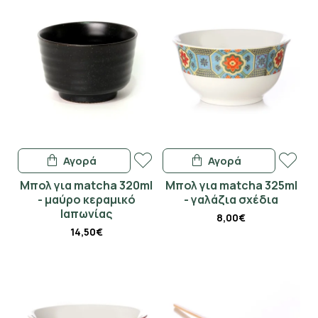
Αγορά
Αγορά
Μπολ για matcha 320ml
Μπολ για matcha 325ml
- μαύρο κεραμικό
- γαλάζια σχέδια
Ιαπωνίας
8,00€
14,50€