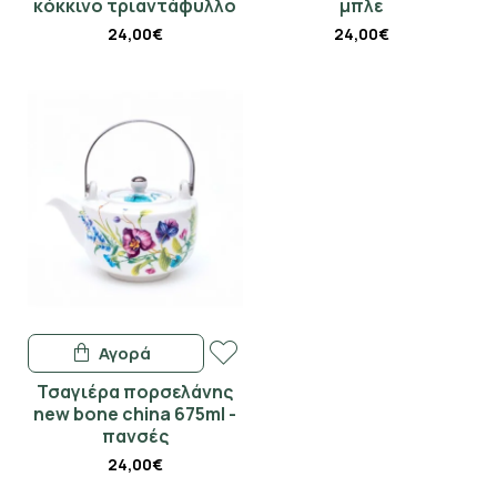
κόκκινο τριαντάφυλλο
μπλε
24,00€
24,00€
Αγορά
Τσαγιέρα πορσελάνης
new bone china 675ml -
πανσές
24,00€