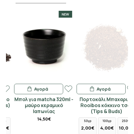
NEW
Αγορά
Αγορά
ο
Μπολ για matcha 320ml -
Πορτοκάλι Μπαχαρικά
)
μαύρο κεραμικό
Rooibos κόκκινο τσάι
Ιαπωνίας
(Tips & Buds)
14,50€
50γρ
100γρ
250γρ
€
2,00€
4,00€
10,00€