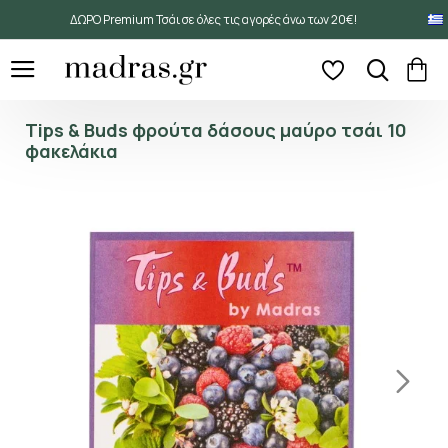
ΔΩΡΟ Premium Τσάι σε όλες τις αγορές άνω των 20€!
Tips & Buds φρούτα δάσους μαύρο τσάι 10
φακελάκια