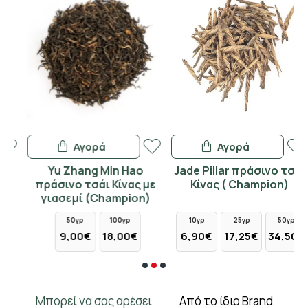
Αγορά
Αγορά
Yu Zhang Min Hao
Jade Pillar πράσινο τσάι
πράσινο τσάι Κίνας με
Κίνας ( Champion)
γιασεμί (Champion)
50γρ
100γρ
10γρ
25γρ
50γρ
9,00€
18,00€
6,90€
17,25€
34,50€
Μπορεί να σας αρέσει
Από το ίδιο Brand