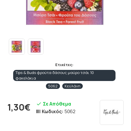
Ετικέτες:
Tips & Buds φρούτα δάσους μαύρο τσάι 10
φακελάκια
5062
Κεϋλάνη
Σε Απόθεμα
1,30€
Κωδικός:
5062