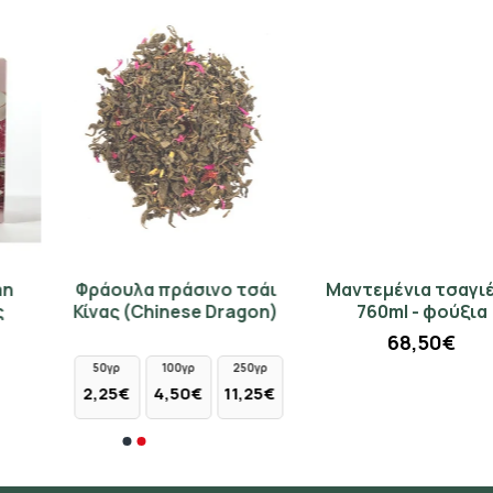
Φράουλα πράσινο τσάι
Μαντεμένια τσαγιέρα
Κίνας (Chinese Dragon)
760ml - φούξια
68,50€
50γρ
100γρ
250γρ
2,25€
4,50€
11,25€