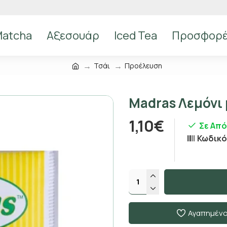
atcha
Αξεσουάρ
Iced Tea
Προσφορ
Τσάι
Προέλευση
Madras Λεμόνι 
1,10€
Σε Απ
Κωδικό
Αγαπημέν