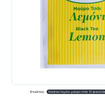
Ετικέτες:
Madras Λεμόνι μαύρο τσάι 10 φακελά