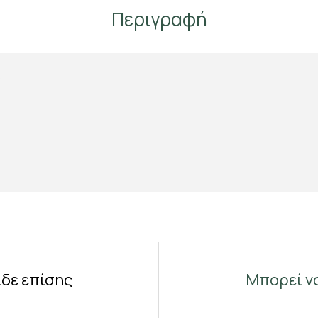
Περιγραφή
.
Κάνε Εγγραφή & Κέρδισε 10%
Έκπτωση!
Εγγράψου στο newsletter του Madras.gr
Κέρδισε 10% έκπτωση στην πρώτη σου παραγγελία
και μάθε πρώτος για νέες αρωματικές αφίξεις και
αποκλειστικές προσφορές στο αγαπημένο σου τσάι.
ίδε επίσης
Μπορεί ν
Έχω διαβάσει και αποδέχομαι τους όρους στη σελίδα
Όροι Χρήσης