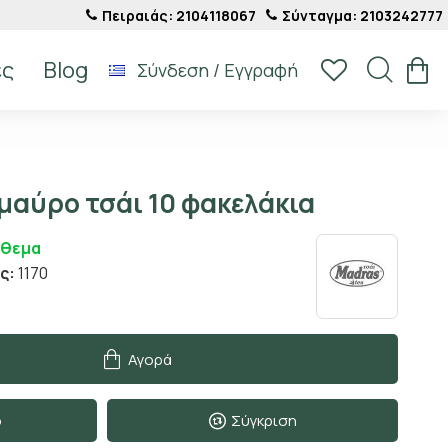
Πειραιάς: 2104118067
Σύνταγμα: 2103242777
ές
Blog
Σύνδεση / Εγγραφή
μαύρο τσάι 10 φακελάκια
όθεμα
ς:
1170
Αγορά
ο
Σύγκριση