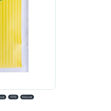
κια
1170
Κένυα