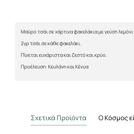
Μαύρο τσάι σε χάρτινα φακελάκια με γεύση λεμόνι
2γρ τσάι σε κάθε φακελάκι.
Πίνεται ευχάριστα και ζεστό και κρύο.
Προέλευση: Κευλάνη και Κένυα
Σχετικά Προϊόντα
Ο Κόσμος ε