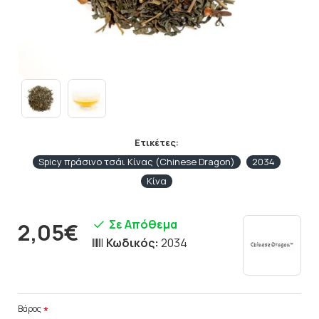
Ετικέτες:
Spicy πράσινο τσάι Κίνας (Chinese Dragon)
2034
Κίνα
Σε Απόθεμα
2,05€
Κωδικός:
2034
Βάρος