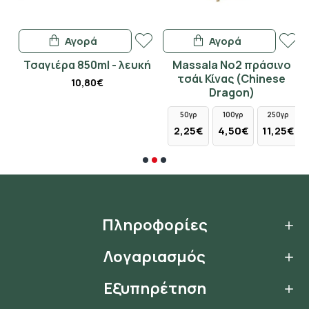
Αγορά
Αγορά
ne
Τσαγιέρα 850ml - λευκή
Massala No2 πράσινο
ι
τσάι Κίνας (Chinese
10,80€
ες
Dragon)
50γρ
100γρ
250γρ
2,25€
4,50€
11,25€
Πληροφορίες
Λογαριασμός
Εξυπηρέτηση