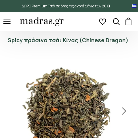
ΔΩΡΟ Premium Τσάι σε όλες τις αγορές άνω των 20€!
Spicy πράσινο τσάι Κίνας (Chinese Dragon)