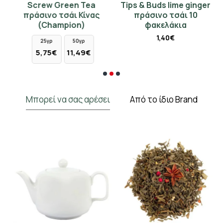
Screw Green Tea
Tips & Buds lime ginger
D
πράσινο τσάι Κίνας
πράσινο τσάι 10
(Champion)
φακελάκια
1,40€
25γρ
50γρ
5,75€
11,49€
Μπορεί να σας αρέσει
Από το ίδιο Brand