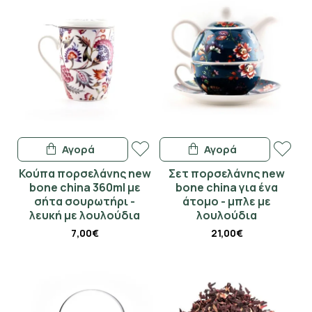
Αγορά
Αγορά
Κούπα πορσελάνης new
Σετ πορσελάνης new
bone china 360ml με
bone china για ένα
σήτα σουρωτήρι -
άτομο - μπλε με
λευκή με λουλούδια
λουλούδια
7,00€
21,00€