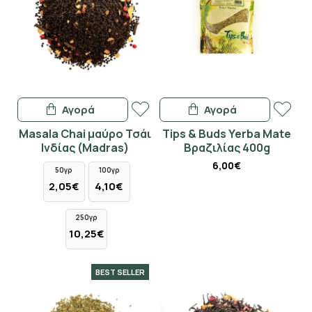
Αγορά
Αγορά
Masala Chai μαύρο Τσάι
Tips & Buds Yerba Mate
Ινδίας (Madras)
Βραζιλίας 400g
6,00€
50γρ
100γρ
2,05€
4,10€
250γρ
10,25€
BEST SELLER