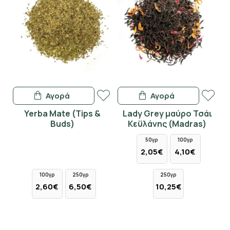
Αγορά
Αγορά
Yerba Mate (Tips &
Lady Grey μαύρο Τσάι
Buds)
Κεϋλάνης (Madras)
50γρ
100γρ
2,05€
4,10€
100γρ
250γρ
250γρ
2,60€
6,50€
10,25€