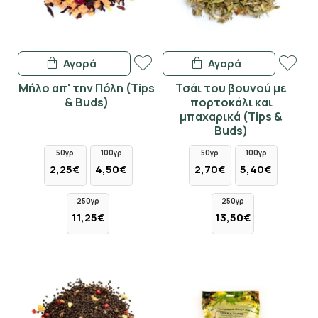
Αγορά
Αγορά
Μήλο απ' την Πόλη (Tips
Τσάι του βουνού με
& Buds)
πορτοκάλι και
μπαχαρικά (Tips &
Buds)
50γρ
100γρ
50γρ
100γρ
2,25€
4,50€
2,70€
5,40€
250γρ
250γρ
11,25€
13,50€