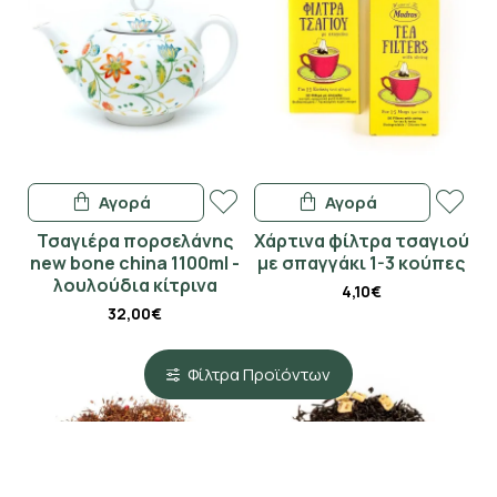
Αγορά
Αγορά
Τσαγιέρα πορσελάνης
Χάρτινα φίλτρα τσαγιού
new bone china 1100ml -
με σπαγγάκι 1-3 κούπες
λουλούδια κίτρινα
4,10€
32,00€
Φίλτρα Προϊόντων