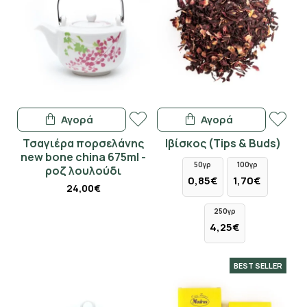
Αγορά
Αγορά
Τσαγιέρα πορσελάνης
Ιβίσκος (Tips & Buds)
new bone china 675ml -
50γρ
100γρ
ροζ λουλούδι
0,85€
1,70€
24,00€
250γρ
4,25€
BEST SELLER