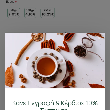
Βάρος
50γρ
100γρ
250γρ
2,05€
4,10€
10,25€
Περιγραφή
Πράσινο τσάι Κίνας με γεύση αγριοκέρασο.
Σχετικά Προϊόντα
Ο Κόσμος είδε επίσης
Κάνε Εγγραφή & Κέρδισε 10%