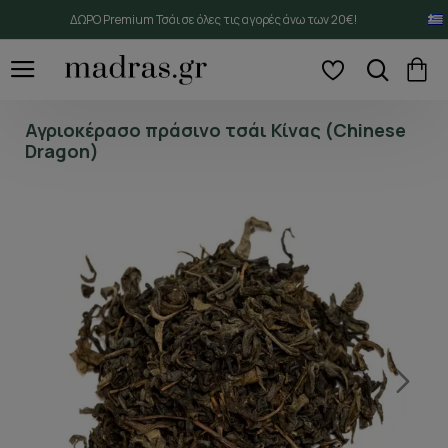
ΔΩΡΟ Premium Τσάι σε όλες τις αγορές άνω των 20€!
Αγριοκέρασο πράσινο τσάι Κίνας (Chinese
Dragon)