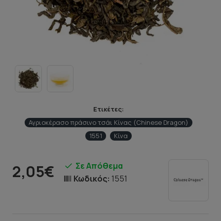
Ετικέτες:
Αγριοκέρασο πράσινο τσάι Κίνας (Chinese Dragon)
1551
Κίνα
Σε Απόθεμα
2,05€
Κωδικός:
1551