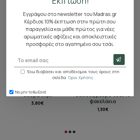
Έκπτωση!
Εγγράψου στο newsletter του Madras.gr
Κέρδισε 10% έκπτωση στην πρώτη σου
παραγγελία και μάθε πρώτος για νέες
αρωματικές αφίξεις και αποκλειστικές
προσφορές στο αγαπημένο σου τσάι.
Έχω διαβάσει και αποδέχομαι τους όρους στη
σελίδα
Όροι Χρήσης
Αγορά
Αγορά
Καρδούλα ανοξείδωτο
Tips & Buds φρούτα
Να μην το δω ξανά
σουρωτήρι
δάσους μαύρο τσάι 10
φακελάκια
3,80€
1,30€