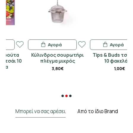
Αγορά
Αγορά
Κύλινδρος σουρωτήρι
Tips & Buds τσουκνίδα
0
πλέγμα μικρός
10 φακελάκια
3,80€
1,00€
Μπορεί να σας αρέσει
Από το ίδιο Brand