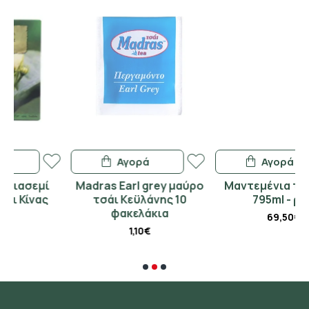
Αγορά
Αγορά
Madras Earl grey μαύρο
Μαντεμένια τσαγιέρα
τσάι Κεϋλάνης 10
795ml - ραφ
φακελάκια
69,50€
1,10€