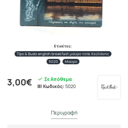
Ετικέτες:
Tips & Buds english breakfast μαύρο τσάι Κεϋλάνης
5020
Μαύρο
Σε Απόθεμα
3,00€
Κωδικός:
5020
Περιγραφή