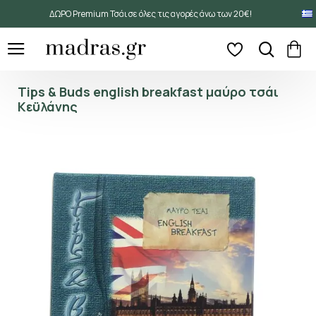
ΔΩΡΟ Premium Τσάι σε όλες τις αγορές άνω των 20€!
Tips & Buds english breakfast μαύρο τσάι
Κεϋλάνης