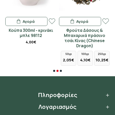
Αγορά
Αγορά
ao
Κούπα 300ml - κρινάκι
Φρούτα Δάσους &
ς
μπλε 98112
Μπαχαρικά πράσινο
τσάι Κίνας (Chinese
4,00€
Dragon)
50γρ
100γρ
250γρ
2,05€
4,10€
10,25€
Πληροφορίες
Λογαριασμός