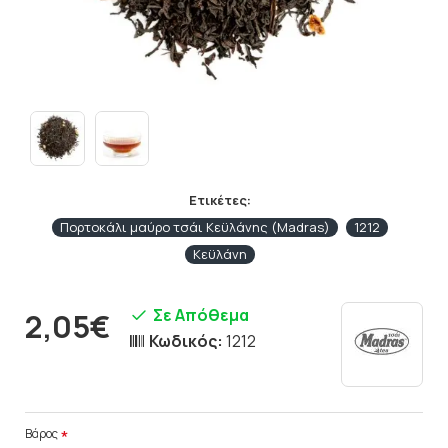
Ετικέτες:
Πορτοκάλι μαύρο τσάι Κεϋλάνης (Madras)
1212
Κεϋλάνη
Σε Απόθεμα
2,05€
Κωδικός:
1212
Βάρος