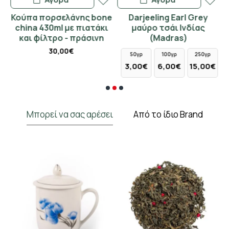
Κούπα πορσελάνης bone
Darjeeling Earl Grey
china 430ml με πιατάκι
μαύρο τσάι Ινδίας
και φίλτρο - πράσινη
(Madras)
30,00€
50γρ
100γρ
250γρ
3,00€
6,00€
15,00€
Μπορεί να σας αρέσει
Από το ίδιο Brand