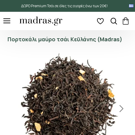
ΔΩΡΟ Premium Τσάι σε όλες τις αγορές άνω των 20€!
Πορτοκάλι μαύρο τσάι Κεϋλάνης (Madras)