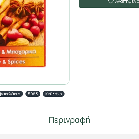
Αγαπημέν
 φακελάκια
5063
Κεϋλάνη
Περιγραφή