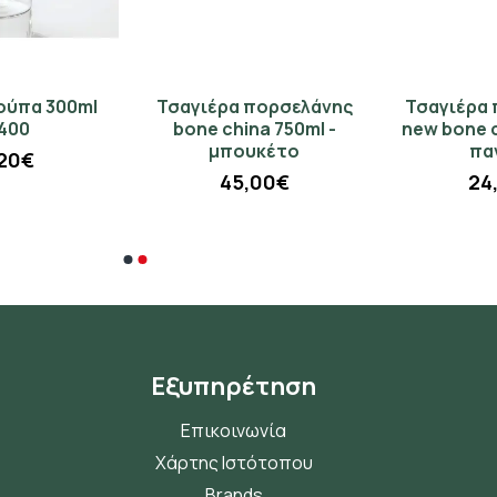
Τσαγιέρα πορσελάνης
Τσαγιέρα πορσελάνης
bone china 750ml -
new bone china 675ml -
μπουκέτο
πανσές
45,00€
24,00€
Εξυπηρέτηση
Επικοινωνία
Χάρτης Ιστότοπου
Brands