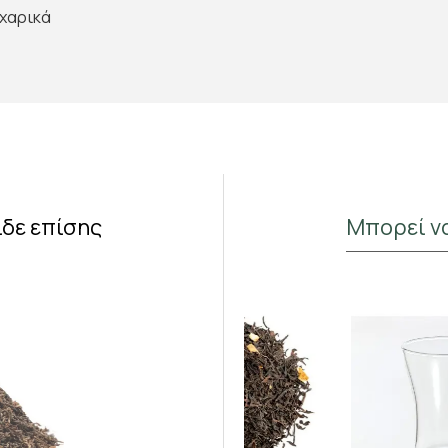
αχαρικά
ίδε επίσης
Μπορεί ν