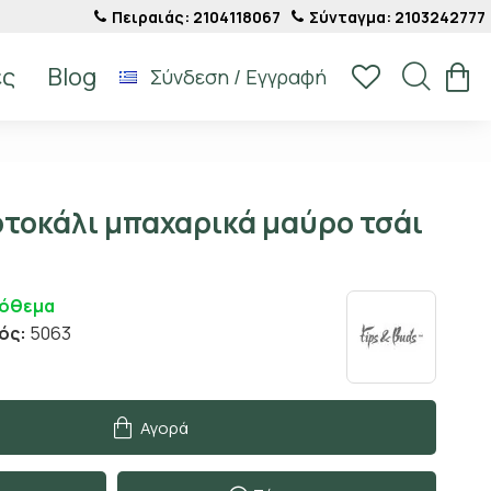
Πειραιάς: 2104118067
Σύνταγμα: 2103242777
ές
Blog
Σύνδεση / Εγγραφή
ρτοκάλι μπαχαρικά μαύρο τσάι
πόθεμα
ός:
5063
Αγορά