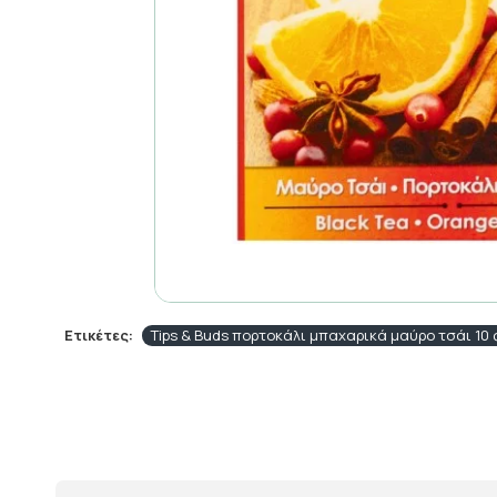
Ετικέτες:
Tips & Buds πορτοκάλι μπαχαρικά μαύρο τσάι 10