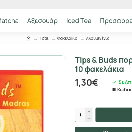
atcha
Αξεσουάρ
Iced Tea
Προσφορ
Τσάι
Φακελάκια
Αλουμινένια
Tips & Buds πο
10 φακελάκια
1,30€
Σε Α
Κωδικ