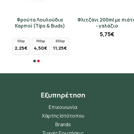
Φρούτα Λουλούδια
Φλιτζάνι 200ml με πιάτο
Καρποί (Tips & Buds)
- γαλάζιο
5,75€
50γρ
100γρ
250γρ
2,25€
4,50€
11,25€
Εξυπηρέτηση
Επικοινωνία
Χάρτης Ιστότοπου
Brands
Συχνές Ερωτήσεις