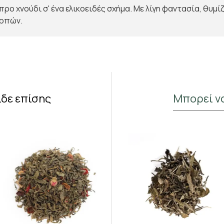
 χνούδι σ' ένα ελικοειδές σχήμα. Με λίγη φαντασία, θυμίζ
αρπών.
Κάνε Εγγραφή & Κέρδισε 10%
Έκπτωση!
Εγγράψου στο newsletter του Madras.gr
Κέρδισε 10% έκπτωση στην πρώτη σου παραγγελία
ίδε επίσης
Μπορεί ν
και μάθε πρώτος για νέες αρωματικές αφίξεις και
αποκλειστικές προσφορές στο αγαπημένο σου τσάι.
Έχω διαβάσει και αποδέχομαι τους όρους στη σελίδα
Όροι Χρήσης
Να μην το δω ξανά