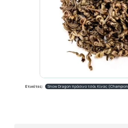
Ετικέτες:
Snow Dragon πράσινο τσάι Κίνας (Champion