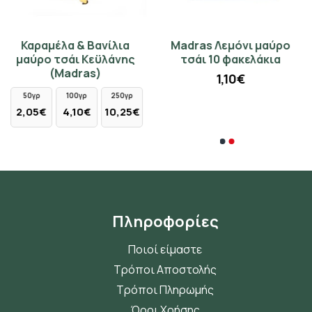
Καραμέλα & Βανίλια
Madras Λεμόνι μαύρο
Τσαγιέρα 850ml - μοβ
Γιασεμί Silver Needles Yin
μαύρο τσάι Κεϋλάνης
τσάι 10 φακελάκια
μαργαρίτα 97175
Zhen λευκό τσάι Κίνας
(Madras)
(Champion)
1,10€
11,90€
50γρ
100γρ
250γρ
10γρ
25γρ
2,05€
4,10€
10,25€
9,10€
22,75€
Πληροφορίες
Ποιοί είμαστε
Τρόποι Αποστολής
Τρόποι Πληρωμής
Όροι Χρήσης