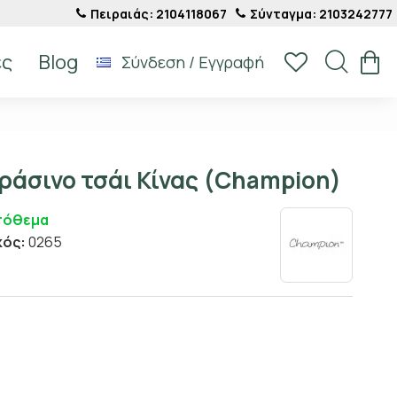
Πειραιάς: 2104118067
Σύνταγμα: 2103242777
ές
Blog
Σύνδεση / Εγγραφή
ράσινο τσάι Κίνας (Champion)
πόθεμα
κός:
0265