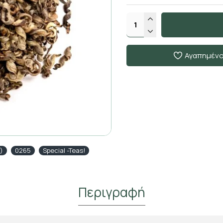
Αγαπημέν
)
0265
Special -Teas!
Περιγραφή