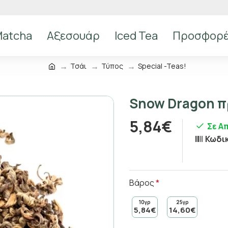
atcha
Αξεσουάρ
Iced Tea
Προσφορ
Τσάι
Τύπος
Special -Teas!
Snow Dragon π
5,84€
Σε Α
Κωδι
Βάρος
10γρ
25γρ
5,84€
14,60€