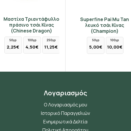
Μαστίχα Τριαντάφυλλο
Yunnan Golden Downy
Superfine Pai Mu Tan
πράσινο τσάι Κίνας
9052 μαύρο τσάι Κίνας
λευκό τσάι Κίνας
(Chinese Dragon)
(Champion)
(Champion)
50γρ
100γρ
250γρ
50γρ
100γρ
50γρ
100γρ
2,25€
4,50€
11,25€
8,30€
16,60€
5,00€
10,00€
Λογαριασμός
Ο Λογαριασμός μου
Ιστορικό Παραγγελιών
Ενημερωτικά Δελτία
Πολιτική Απορρήτου