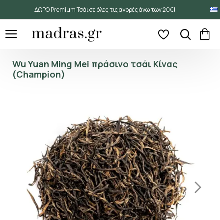
ΔΩΡΟ Premium Τσάι σε όλες τις αγορές άνω των 20€!
Wu Yuan Ming Mei πράσινο τσάι Κίνας
(Champion)