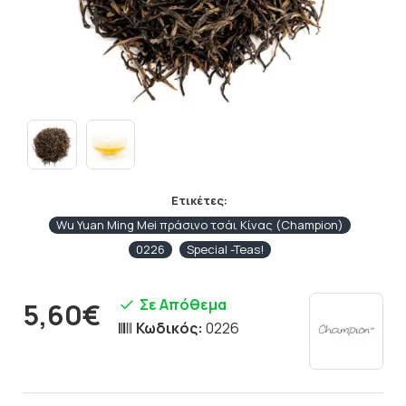
Ετικέτες:
Wu Yuan Ming Mei πράσινο τσάι Κίνας (Champion)
0226
Special -Teas!
Σε Απόθεμα
5,60€
Κωδικός:
0226