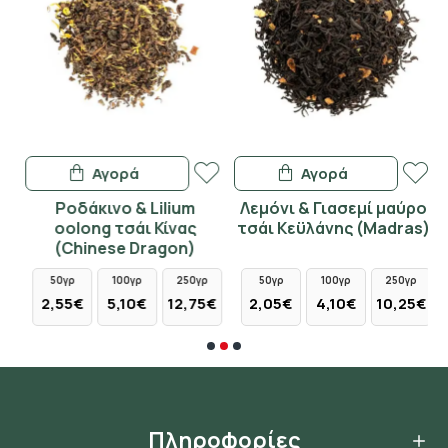
Αγορά
Αγορά
Ροδάκινο & Lilium
Λεμόνι & Γιασεμί μαύρο
oolong τσάι Κίνας
τσάι Κεϋλάνης (Madras)
(Chinese Dragon)
50γρ
100γρ
250γρ
50γρ
100γρ
250γρ
2,55€
5,10€
12,75€
2,05€
4,10€
10,25€
Πληροφορίες