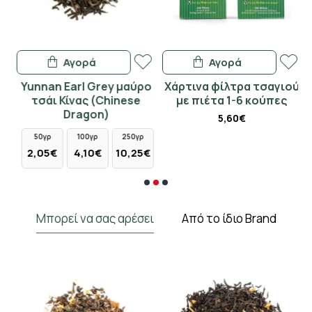
Αγορά
Αγορά
ο
Yunnan Earl Grey μαύρο
Χάρτινα φίλτρα τσαγιού
)
τσάι Κίνας (Chinese
με πιέτα 1-6 κούπες
Dragon)
5,60€
50γρ
100γρ
250γρ
€
2,05€
4,10€
10,25€
Μπορεί να σας αρέσει
Από το ίδιο Brand