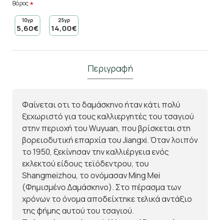
Βάρος
10γρ
25γρ
5,60€
14,00€
Περιγραφή
Φαίνεται οτι το δαμάσκηνο ήταν κάτι πολύ
ξεχωριστό για τους καλλιεργητές του τσαγιού
στην περιοχή του Wuyuan, που βρίσκεται στη
βορειοδυτική επαρχία του Jiangxi. Όταν λοιπόν
το 1950, ξεκίνησαν την καλλιέργεια ενός
εκλεκτού είδους τεϊόδεντρου, του
Shangmeizhou, το ονόμασαν Ming Mei
(Φημισμένο Δαμάσκηνο). Στο πέρασμα των
χρόνων το όνομα αποδείχτηκε τελικά αντάξιο
της φήμης αυτού του τσαγιού.