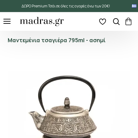
ΔΩΡΟ Premium Τσάι σε όλες τις αγορές άνω των 20€!
Μαντεμένια τσαγιέρα 795ml - ασημί