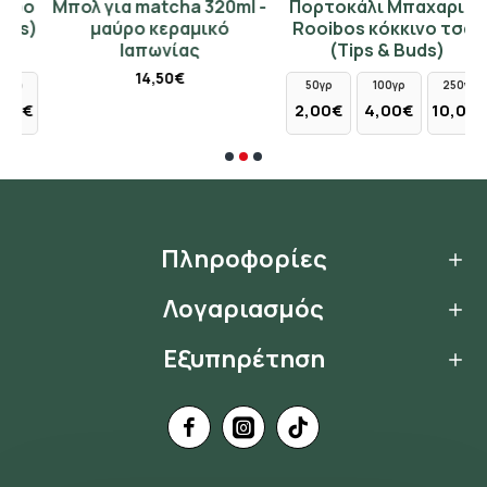
ο
Μπολ για matcha 320ml -
Πορτοκάλι Μπαχαρικά
)
μαύρο κεραμικό
Rooibos κόκκινο τσάι
Ιαπωνίας
(Tips & Buds)
14,50€
50γρ
100γρ
250γρ
€
2,00€
4,00€
10,00€
Πληροφορίες
Λογαριασμός
Εξυπηρέτηση