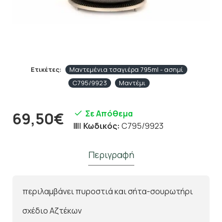
Ετικέτες:
Μαντεμένια τσαγιέρα 795ml - ασημί
C795/9923
Μαντέμι
Σε Απόθεμα
69,50€
Κωδικός:
C795/9923
Περιγραφή
περιλαμβάνει πυροστιά και σήτα-σουρωτήρι
σχέδιο Αζτέκων