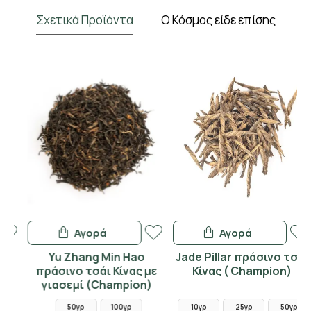
Σχετικά Προϊόντα
Ο Κόσμος είδε επίσης
Αγορά
Αγορά
Yu Zhang Min Hao
Jade Pillar πράσινο τσάι
πράσινο τσάι Κίνας με
Κίνας ( Champion)
γιασεμί (Champion)
50γρ
100γρ
10γρ
25γρ
50γρ