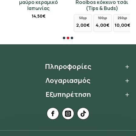
)
μαύρο κεραμικό
Rooibos κόκκινο τσάι
Ιαπωνίας
(Tips & Buds)
14,50€
50γρ
100γρ
250γρ
€
2,00€
4,00€
10,00€
Πληροφορίες
Λογαριασμός
Εξυπηρέτηση