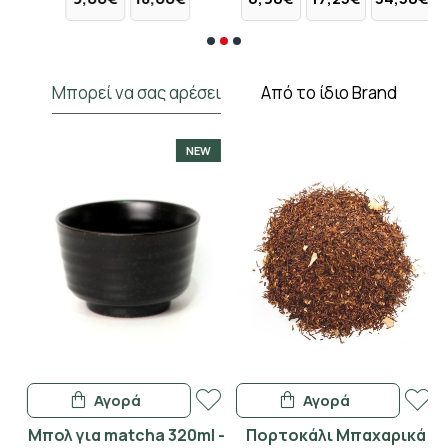
Μπορεί να σας αρέσει
Από το ίδιο Brand
NEW
Αγορά
Αγορά
ο
Μπολ για matcha 320ml -
Πορτοκάλι Μπαχαρικά