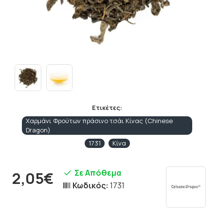
Ετικέτες:
Χαρμάνι Φρούτων πράσινο τσάι Κίνας (Chinese
Dragon)
1731
Κίνα
Σε Απόθεμα
2,05€
Κωδικός:
1731