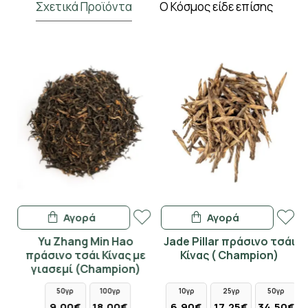
Σχετικά Προϊόντα
Ο Κόσμος είδε επίσης
Αγορά
Αγορά
Yu Zhang Min Hao
Jade Pillar πράσινο τσάι
πράσινο τσάι Κίνας με
Κίνας ( Champion)
γιασεμί (Champion)
50γρ
100γρ
10γρ
25γρ
50γρ
9,00€
18,00€
6,90€
17,25€
34,50€