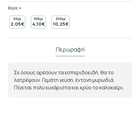
Βάρος
50γρ
100γρ
250γρ
2,05€
4,10€
10,25€
Περιγραφή
Σε όσους αρέσουν τα εσπεριδοειδή, θα το
λατρέψουν. Γεμάτη γεύση, έντονη μυρωδιά.
Πίνεται πολύ ευχάριστα και κρύο το καλοκαίρι.