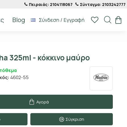
Πειραιάς: 2104118067
Σύνταγμα: 2103242777
ές
Blog
Σύνδεση / Εγγραφή
a 325ml - κόκκινο μαύρο
Απόθεμα
κός:
4602-55
Αγορά
ο
Σύγκριση