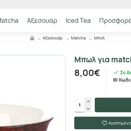
atcha
Αξεσουάρ
Iced Tea
Προσφορ
Αξεσουάρ
Matcha
Μπολ
Μπωλ για match
8,00€
Σε 
Κωδι
Αγαπημέν