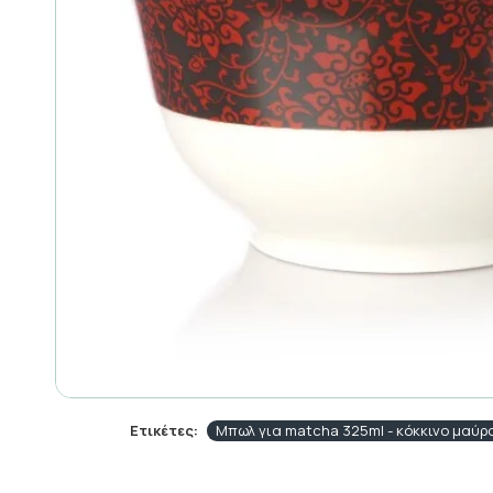
Ετικέτες:
Μπωλ για matcha 325ml - κόκκινο μαύρ