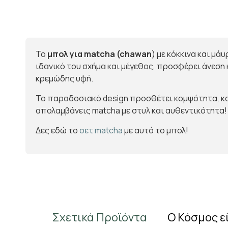
Το
μπολ για matcha (chawan
) με κόκκινα και μά
ιδανικό του σχήμα και μέγεθος, προσφέρει άνεση
κρεμώδης υφή.
Το παραδοσιακό design προσθέτει κομψότητα, και
απολαμβάνεις matcha με στυλ και αυθεντικότητα!
Δες εδώ το
σετ matcha
με αυτό το μπολ!
Σχετικά Προϊόντα
Ο Κόσμος ε