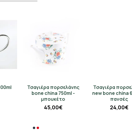
Τσαγιέρα πορσελάνης
Τσαγιέρα πορσελάνης
bone china 750ml -
new bone china 675ml -
μπουκέτο
πανσές
45,00€
24,00€