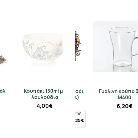
Κουπάκι 150ml με
Πορτοκάλι μαύρο τσάι
Γυάλινη κούπα 300ml
λουλούδια
Κεϋλάνης (Madras)
M400
4,00€
6,20€
50γρ
100γρ
250γρ
2,05€
4,10€
10,25€