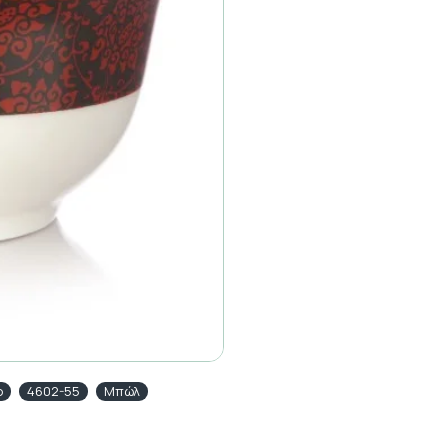
ο
4602-55
Μπώλ