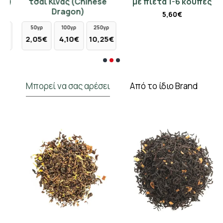
)
τσάι Κίνας (Chinese
με πιέτα 1-6 κούπες
Dragon)
5,60€
50γρ
100γρ
250γρ
€
2,05€
4,10€
10,25€
Μπορεί να σας αρέσει
Από το ίδιο Brand