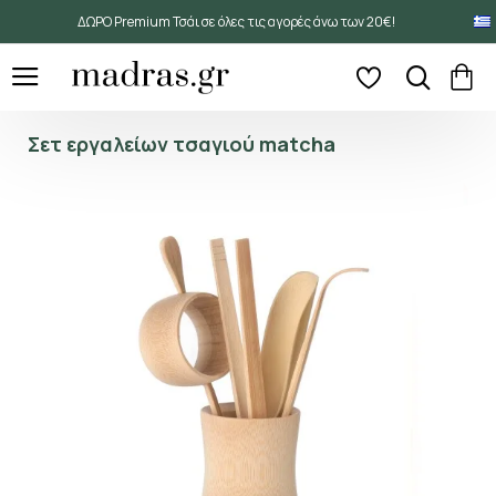
ΔΩΡΟ Premium Τσάι σε όλες τις αγορές άνω των 20€!
Σετ εργαλείων τσαγιού matcha