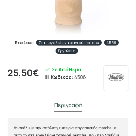
Ετικέτες:
Σετ εργαλείων τσαγιού matcha
4586
Εργαλεία
Σε Απόθεμα
25,50€
Κωδικός:
4586
Περιγραφή
Ανακάλυψε την απόλυτη εμπειρία παρασκευής matcha με
αυτό το
σετ εργαλείων τσαγιού matcha
, που περιλαμβάνει