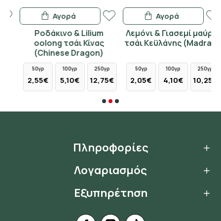
Αγορά
Αγορά
Ροδάκινο & Lilium
Λεμόνι & Γιασεμί μαύρο
oolong τσάι Κίνας
τσάι Κεϋλάνης (Madras)
(Chinese Dragon)
50γρ
100γρ
250γρ
50γρ
100γρ
250γρ
2,55€
5,10€
12,75€
2,05€
4,10€
10,25€
Πληροφορίες
Λογαριασμός
Εξυπηρέτηση