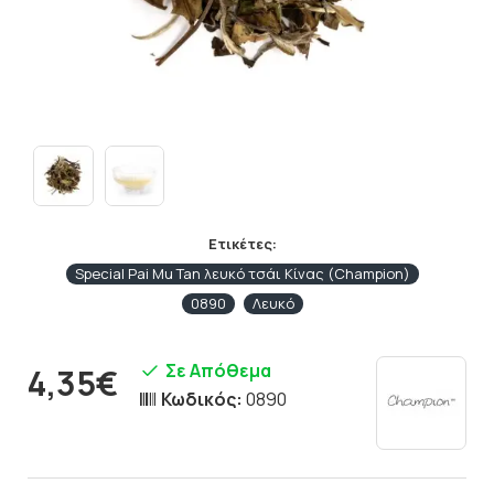
Ετικέτες:
Special Pai Mu Tan λευκό τσάι Κίνας (Champion)
0890
Λευκό
Σε Απόθεμα
4,35€
Κωδικός:
0890