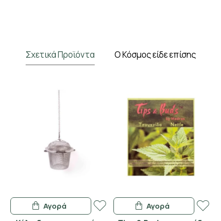
Κάνε Εγγραφή & Κέρδισε 10%
Έκπτωση!
Σχετικά Προϊόντα
Ο Κόσμος είδε επίσης
Εγγράψου στο newsletter του Madras.gr
Κέρδισε 10% έκπτωση στην πρώτη σου
παραγγελία και μάθε πρώτος για νέες
αρωματικές αφίξεις και αποκλειστικές
προσφορές στο αγαπημένο σου τσάι.
Έχω διαβάσει και αποδέχομαι τους όρους στη
σελίδα
Όροι Χρήσης
Να μην το δω ξανά
Αγορά
Αγορά