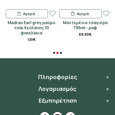
Αγορά
Αγορά
Madras Earl grey μαύρο
Μαντεμένια τσαγιέρα
Γ
τσάι Κεϋλάνης 10
795ml - ραφ
φακελάκια
69,50€
1,10€
Πληροφορίες
Λογαριασμός
Εξυπηρέτηση