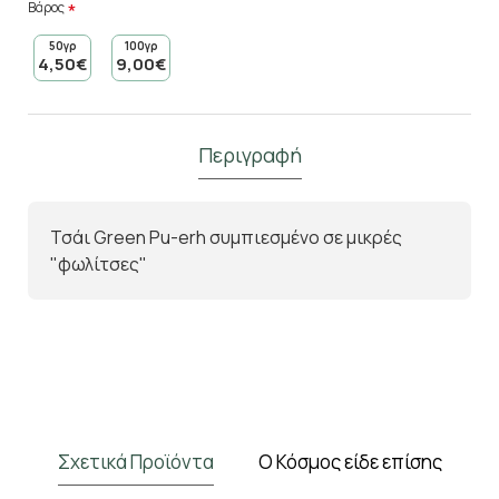
Βάρος
50γρ
100γρ
4,50€
9,00€
Περιγραφή
Τσάι Green Pu-erh συμπιεσμένο σε μικρές
"φωλίτσες"
Σχετικά Προϊόντα
Ο Κόσμος είδε επίσης