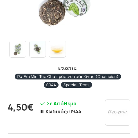
Ετικέτες:
Pu-Erh Mini Tuo Cha πράσινο τσάι Κίνας (Champion)
0944
Special -Teas!
Σε Απόθεμα
4,50€
Κωδικός:
0944