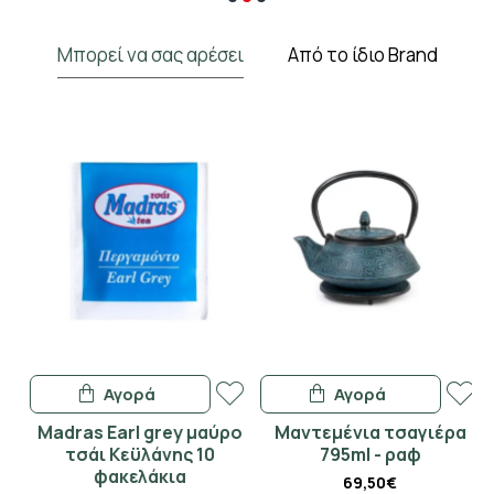
Μπορεί να σας αρέσει
Από το ίδιο Brand
Αγορά
Αγορά
Madras Earl grey μαύρο
Μαντεμένια τσαγιέρα
Γ
τσάι Κεϋλάνης 10
795ml - ραφ
φακελάκια
69,50€