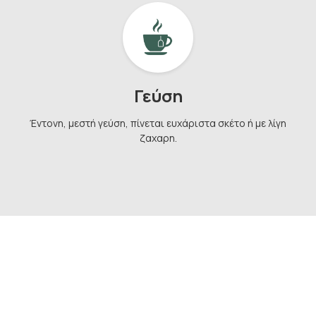
Έχω διαβάσει και αποδέχομαι τους όρους στη
σελίδα
Όροι Χρήσης
Να μην το δω ξανά
Γεύση
Έντονη, μεστή γεύση, πίνεται ευχάριστα σκέτο ή με λίγη
ζαχαρη.