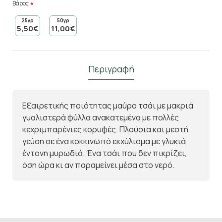
Βάρος
25γρ
50γρ
5,50€
11,00€
Περιγραφή
Εξαιρετικής ποιότητας μαύρο τσάι με μακριά
γυαλιστερά φύλλα ανακατεμένα με πολλές
κεχριμπαρένιες κορυφές. Πλούσια και μεστή
γεύση σε ένα κοκκινωπό εκχύλισμα με γλυκιά
έντονη μυρωδιά. Ένα τσάι που δεν πικρίζει,
όση ώρα κι αν παραμείνει μέσα στο νερό.