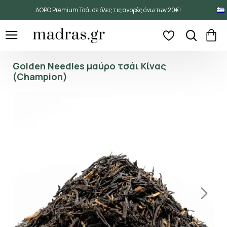
ΔΩΡΟ Premium Τσάι σε όλες τις αγορές άνω των 20€!
Golden Needles μαύρο τσάι Κίνας
(Champion)