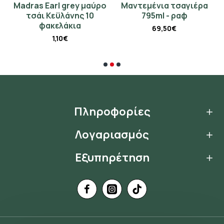
Madras Earl grey μαύρο
Μαντεμένια τσαγιέρα
Γ
τσάι Κεϋλάνης 10
795ml - ραφ
φακελάκια
69,50€
1,10€
Πληροφορίες
Λογαριασμός
Εξυπηρέτηση