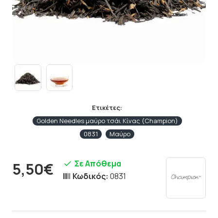
Ετικέτες:
Golden Needles μαύρο τσάι Κίνας (Champion)
0831
Μαύρο
Σε Απόθεμα
5,50€
Κωδικός:
0831