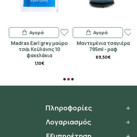
Αγορά
Αγορά
Madras Earl grey μαύρο
Μαντεμένια τσαγιέρα
Γ
τσάι Κεϋλάνης 10
795ml - ραφ
φακελάκια
69,50€
1,10€
Πληροφορίες
Λογαριασμός
Εξυπηρέτηση