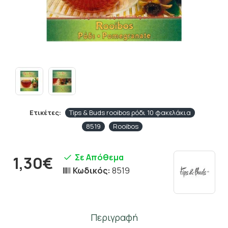
Ετικέτες:
Tips & Buds rooibos ρόδι 10 φακελάκια
8519
Rooibos
Σε Απόθεμα
1,30€
Κωδικός:
8519
Περιγραφή