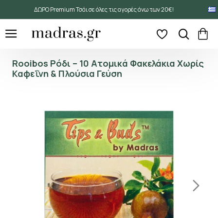
ΔΩΡΟ Premium Τσάι σε όλες τις αγορές άνω των 20€!
Rooibos Ρόδι – 10 Ατομικά Φακελάκια Χωρίς
Καφεΐνη & Πλούσια Γεύση