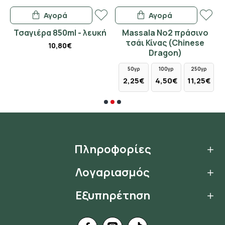
Αγορά
Αγορά
ne
Τσαγιέρα 850ml - λευκή
Massala No2 πράσινο
ι
τσάι Κίνας (Chinese
10,80€
ες
Dragon)
50γρ
100γρ
250γρ
2,25€
4,50€
11,25€
Πληροφορίες
Λογαριασμός
Εξυπηρέτηση