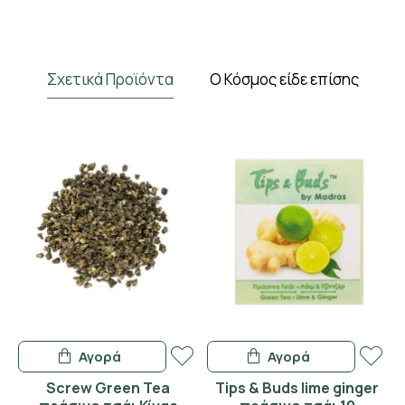
Σχετικά Προϊόντα
Ο Κόσμος είδε επίσης
Αγορά
Αγορά
Screw Green Tea
Tips & Buds lime ginger
D