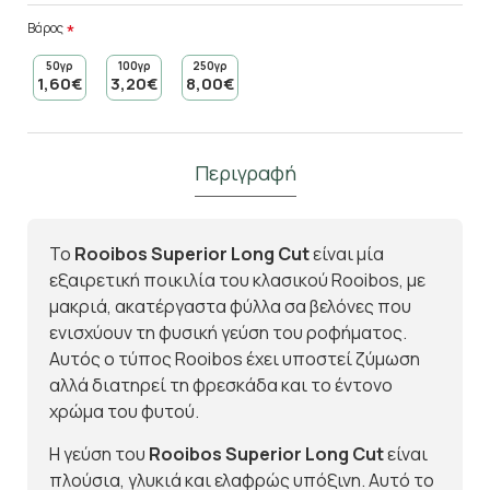
Βάρος
50γρ
100γρ
250γρ
1,60€
3,20€
8,00€
Περιγραφή
Το
Rooibos Superior Long Cut
είναι μία
εξαιρετική ποικιλία του κλασικού Rooibos, με
μακριά, ακατέργαστα φύλλα σα βελόνες που
ενισχύουν τη φυσική γεύση του ροφήματος.
Αυτός ο τύπος Rooibos έχει υποστεί ζύμωση
αλλά διατηρεί τη φρεσκάδα και το έντονο
χρώμα του φυτού.
Η γεύση του
Rooibos Superior Long Cut
είναι
πλούσια, γλυκιά και ελαφρώς υπόξινη. Αυτό το