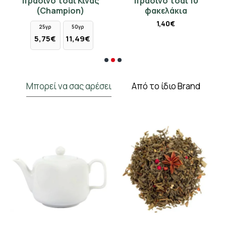
πράσινο τσάι Κίνας
πράσινο τσάι 10
(Champion)
φακελάκια
1,40€
25γρ
50γρ
5,75€
11,49€
Μπορεί να σας αρέσει
Από το ίδιο Brand