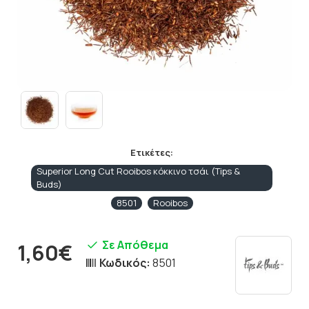
Ετικέτες:
Superior Long Cut Rooibos κόκκινο τσάι (Tips &
Buds)
8501
Rooibos
Σε Απόθεμα
1,60€
Κωδικός:
8501