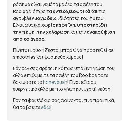
ρόφημα είναι γεμάτο με όλα τα οφέλη του
Rooibos, όπως τα
αντιοξειδωτικά
και τις
αντιφλεγμονώδεις
ιδιότητες του φυτού.
Είναι φυσικά
χωρίς καφεΐνη
,
υποστηρίζει
την πέψη, την χαλάρωση
και την
ανακούφιση
από το άγχος
.
Πίνεται κρύο ή ζεστό, μπορεί να προστεθεί σε
smoothies και φυσικούς χυμούς!
Εάν δεν σας αρέσει η κάπως υπόξινη γεύση του
αλλά επιθυμείτε τα οφέλη του Rooibos τότε
δοκιμάστε το
honeybush
! Είναι εξίσου
ευεργετικό αλλά με πιο γήινη και μεστή γεύση!
Εαν τα φακελάκια σας φαίνονται πιο πρακτικά,
θα τα βρείτε
εδώ
!