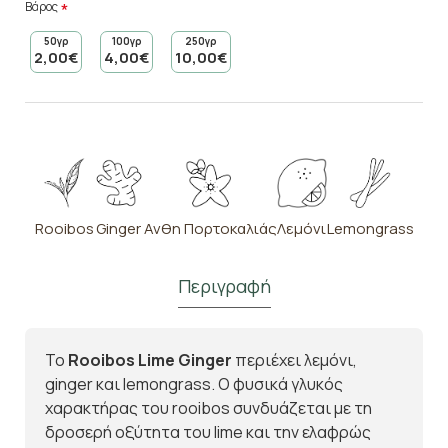
Βάρος
50γρ
100γρ
250γρ
2,00€
4,00€
10,00€
Rooibos
Ginger
Ανθη Πορτοκαλιάς
Λεμόνι
Lemongrass
Περιγραφή
Το
Rooibos Lime Ginger
περιέχει λεμόνι,
ginger και lemongrass.
Ο φυσικά γλυκός
χαρακτήρας του rooibos συνδυάζεται με τη
δροσερή οξύτητα του lime και την ελαφρώς