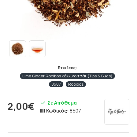
Ετικέτες:
Lime Ginger Rooibos κόκκινο τσάι (Tips & Buds)
8507
Rooibos
Σε Απόθεμα
2,00€
Κωδικός:
8507