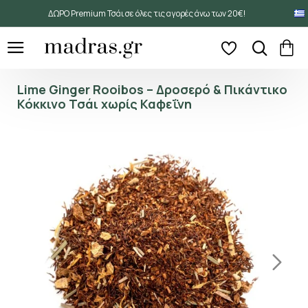
ΔΩΡΟ Premium Τσάι σε όλες τις αγορές άνω των 20€!
Lime Ginger Rooibos – Δροσερό & Πικάντικο
Κόκκινο Τσάι χωρίς Καφεΐνη