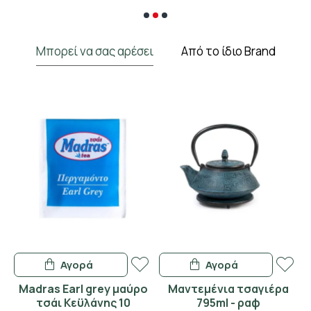
Μπορεί να σας αρέσει
Από το ίδιο Brand
Αγορά
Αγορά
Madras Earl grey μαύρο
Μαντεμένια τσαγιέρα
Γ
τσάι Κεϋλάνης 10
795ml - ραφ