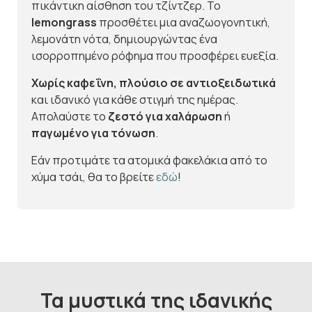
πικάντικη αίσθηση του τζίντζερ. Το
lemongrass
προσθέτει μια αναζωογονητική,
λεμονάτη νότα, δημιουργώντας ένα
ισορροπημένο ρόφημα που προσφέρει ευεξία.
Χωρίς καφεΐνη, πλούσιο σε αντιοξειδωτικά
και ιδανικό για κάθε στιγμή της ημέρας.
Απολαύστε το
ζεστό για χαλάρωση
ή
παγωμένο για τόνωση
.
Εάν προτιμάτε τα ατομικά φακελάκια από το
χύμα τσάι, θα το βρείτε
εδώ
!
Τα μυστικά της ιδανικής