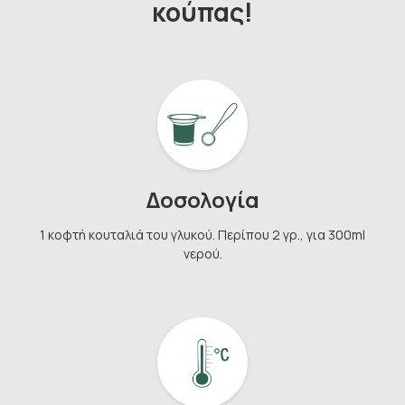
κούπας!
Δοσολογία
1 κοφτή κουταλιά του γλυκού. Περίπου 2 γρ., για 300ml
νερού.
Κάνε Εγγραφή & Κέρδισε 10%