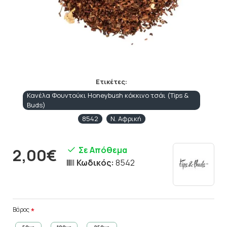
Ετικέτες:
Κανέλα Φουντούκι Honeybush κόκκινο τσάι (Tips &
Buds)
8542
Ν. Αφρική
Σε Απόθεμα
2,00€
Κωδικός:
8542
Βάρος