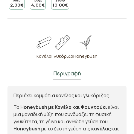
50γρ
100γρ
250γρ
2,00€
4,00€
10,00€
Κανέλα
Γλυκόριζα
Honeybush
Περιγραφή
Περιέχει κομμάτια κανέλας και γλυκόριζας.
Το
Honeybush με Κανέλα και Φουντούκι
είναι
μια μοναδική μίξη που συνδυάζει τη φυσική
γλυκύτητα, τη γήινη και ανθώδη γεύση του
Honeybush
με το ζεστή γεύση της
κανέλας
και