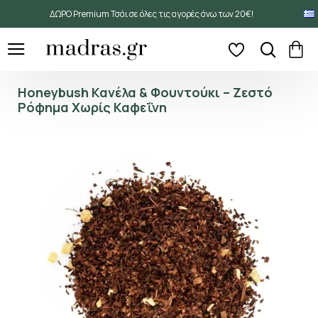
ΔΩΡΟ Premium Τσάι σε όλες τις αγορές άνω των 20€!
Honeybush Κανέλα & Φουντούκι – Ζεστό
Ρόφημα Χωρίς Καφεΐνη