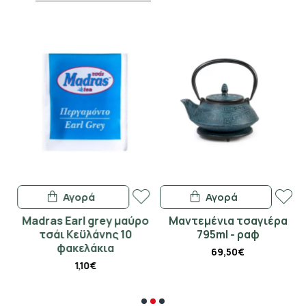
Αγορά
Αγορά
Madras Earl grey μαύρο
Μαντεμένια τσαγιέρα
Γ
τσάι Κεϋλάνης 10
795ml - ραφ
φακελάκια
69,50€
1,10€