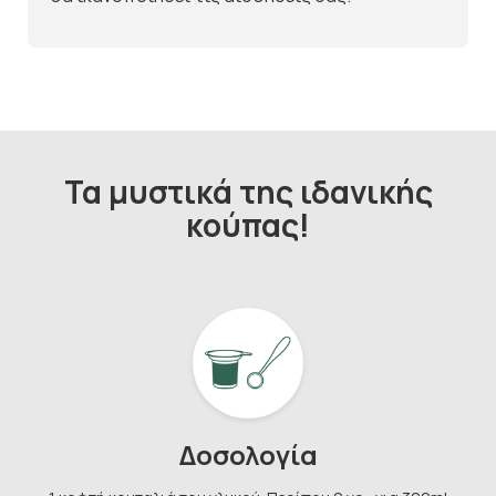
Τα μυστικά της ιδανικής
κούπας!
Κάνε Εγγραφή & Κέρδισε 10%
Δοσολογία
Έκπτωση!