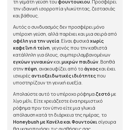
τη γεμάτη γεύση του
φουντουκιου
. Προσφέρει
την ιδανική ισορροπία γλυκύτητας, ζεστασιάς
και βάθους.
Αυτός ο συνδυασμός δεν προσφέρει μόνο
υπέροχη γεύση, αλλά παρέχει και μια σειρά από
οφέλη για την υγεία
. Είναι φυσικά
χωρίς
καφεΐνη ή τείνη
, γεγονός που την καθιστά
κατάλληλη για όλους, συμπεριλαμβανομένων
εγκύων γυναικών
και
μικρών παιδιών
. Βοηθά
στην
πέψη
, ανακουφίζει από το
άγχος
και έχει
ισχυρές
αντιοξειδωτικές ιδιότητες
που
υποστηρίζουν τη γενική ευεξία.
Απολαύστε αυτό το υπέροχο ρόφημα
ζεστό
με
λίγο μέλι. Είτε χρειάζεστε ένα ηρεμιστικό
ρόφημα πριν τον ύπνο είτε μια γλυκιά
απόλαυση κατά τη διάρκεια της ημέρας, το
Honeybush με Κανέλα και Φουντούκι
σίγουρα
θα ικανοποιήσει τις αισθήσεις σας.