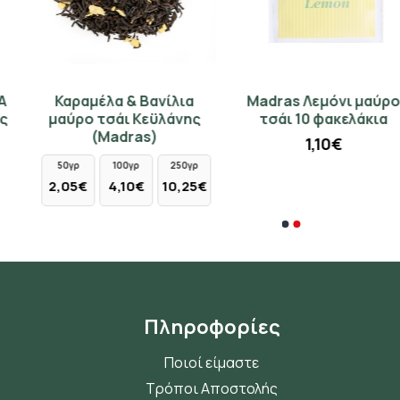
Καραμέλα & Βανίλια
Madras Λεμόνι μαύρο
Τσαγιέρα 850ml - μοβ
Γιασεμί Silver Needles Yin
μαύρο τσάι Κεϋλάνης
τσάι 10 φακελάκια
μαργαρίτα 97175
Zhen λευκό τσάι Κίνας
(Madras)
(Champion)
1,10€
11,90€
50γρ
100γρ
250γρ
10γρ
25γρ
2,05€
4,10€
10,25€
9,10€
22,75€
Πληροφορίες
Ποιοί είμαστε
Τρόποι Αποστολής