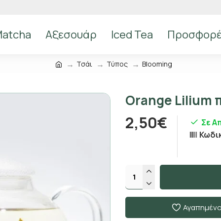
atcha
Αξεσουάρ
Iced Tea
Προσφορ
Τσάι
Τύπος
Blooming
Orange Lilium 
2,50€
Σε Α
Κωδι
Αγαπημέν