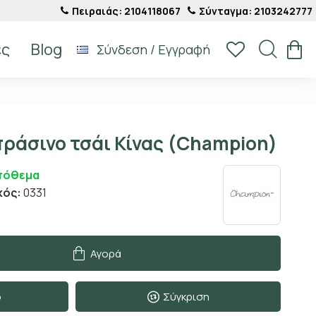
Πειραιάς: 2104118067
Σύνταγμα: 2103242777
ές
Blog
Σύνδεση / Εγγραφή
πράσινο τσάι Κίνας (Champion)
πόθεμα
κός:
0331
Αγορά
ο
Σύγκριση