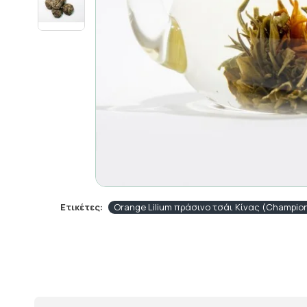
Ετικέτες:
Orange Lilium πράσινο τσάι Κίνας (Champio