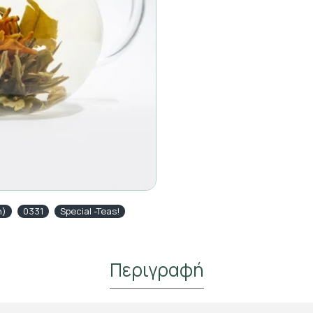
n)
0331
Special -Teas!
Περιγραφή