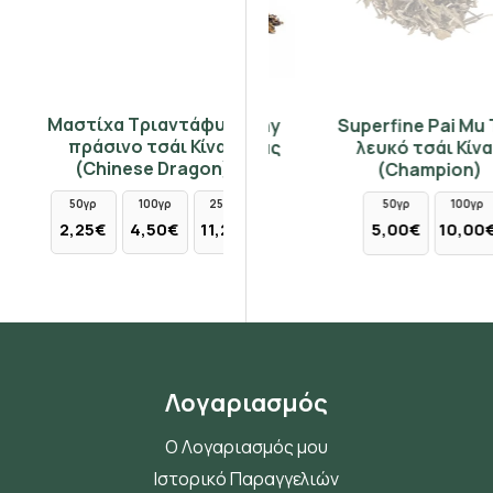
Μαστίχα Τριαντάφυλλο
Yunnan Golden Downy
Superfine Pai Mu Tan
πράσινο τσάι Κίνας
9052 μαύρο τσάι Κίνας
λευκό τσάι Κίνας
(Chinese Dragon)
(Champion)
(Champion)
50γρ
100γρ
250γρ
50γρ
100γρ
50γρ
100γρ
2,25€
4,50€
11,25€
8,30€
16,60€
5,00€
10,00€
Λογαριασμός
Ο Λογαριασμός μου
Ιστορικό Παραγγελιών