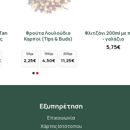
Φρούτα Λουλούδια
Φλιτζάνι 200ml με πιάτο
Καρποί (Tips & Buds)
- γαλάζιο
5,75€
50γρ
100γρ
250γρ
2,25€
4,50€
11,25€
Εξυπηρέτηση
Επικοινωνία
Χάρτης Ιστότοπου