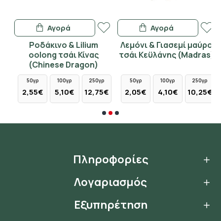
Αγορά
Αγορά
Ροδάκινο & Lilium
Λεμόνι & Γιασεμί μαύρο
oolong τσάι Κίνας
τσάι Κεϋλάνης (Madras)
(Chinese Dragon)
50γρ
100γρ
250γρ
50γρ
100γρ
250γρ
2,55€
5,10€
12,75€
2,05€
4,10€
10,25€
Πληροφορίες
Λογαριασμός
Εξυπηρέτηση