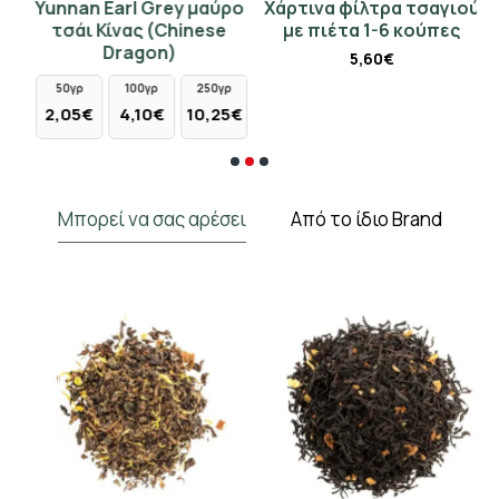
ο
Yunnan Earl Grey μαύρο
Χάρτινα φίλτρα τσαγιού
)
τσάι Κίνας (Chinese
με πιέτα 1-6 κούπες
Dragon)
5,60€
50γρ
100γρ
250γρ
€
2,05€
4,10€
10,25€
Μπορεί να σας αρέσει
Από το ίδιο Brand