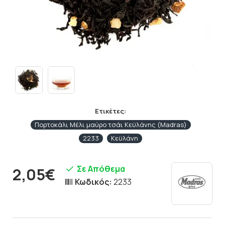
Ετικέτες:
Πορτοκάλι Μέλι μαύρο τσάι Κεϋλάνης (Madras)
2233
Κεϋλάνη
Σε Απόθεμα
2,05€
Κωδικός:
2233