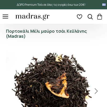
ΔΩΡΟ Premium Τσάι σε όλες τις αγορές άνω των 20€!
Πορτοκάλι Μέλι μαύρο τσάι Κεϋλάνης
(Madras)