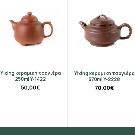
Να μην το δω ξανά
Yixing κεραμική τσαγιέρα
Tips & Buds gunpowder
Yixing κεραμική τσαγιέρα
250ml Y-1422
πράσινο τσάι Κίνας
570ml Y-2228
50,00€
4,75€
70,00€