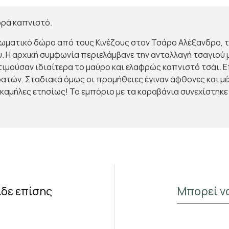
φρά καπνιστό.
ωματικό δώρο από τους Κινέζους στον Τσάρο Αλέξανδρο, 
υ. Η αρχική συμφωνία περιελάμβανε την ανταλλαγή τσαγιού
τιμούσαν ιδιαίτερα το μαύρο και ελαφρώς καπνιστό τσάι. 
τών. Σταδιακά όμως οι προμήθειες έγιναν άφθονες και μέχ
Κάνε Εγγραφή & Κέρδισε 10%
αμήλες ετησίως! Το εμπόριο με τα καραβάνια συνεχίστηκε 
Έκπτωση!
Εγγράψου στο newsletter του Madras.gr
Κέρδισε 10% έκπτωση στην πρώτη σου παραγγελία
και μάθε πρώτος για νέες αρωματικές αφίξεις και
αποκλειστικές προσφορές στο αγαπημένο σου τσάι.
ίδε επίσης
Μπορεί ν
Έχω διαβάσει και αποδέχομαι τους όρους στη σελίδα
Όροι Χρήσης