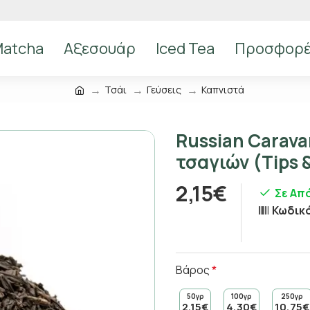
atcha
Αξεσουάρ
Iced Tea
Προσφορ
Τσάι
Γεύσεις
Καπνιστά
Russian Carava
τσαγιών (Tips 
2,15€
Σε Απ
Κωδικ
Βάρος
50γρ
100γρ
250γρ
2,15€
4,30€
10,75€