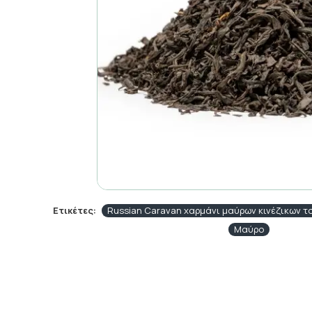
Ετικέτες:
Russian Caravan χαρμάνι μαύρων κινέζικων τσ
Μαύρο