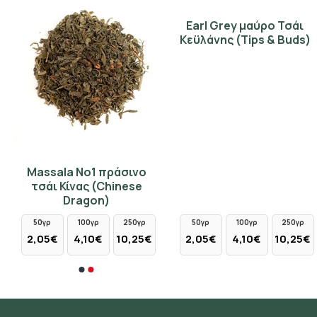
Earl Grey μαύρο Τσάι
Κεϋλάνης (Tips & Buds)
Massala No1 πράσινο
τσάι Κίνας (Chinese
Dragon)
50γρ
100γρ
250γρ
50γρ
100γρ
250γρ
2,05€
4,10€
10,25€
2,05€
4,10€
10,25€