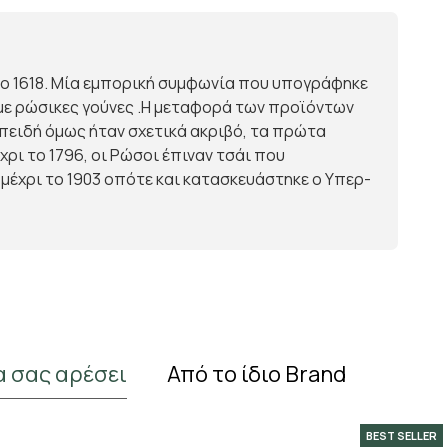
το 1618. Μία εμπορική συμφωνία που υπογράφηκε
 με ρώσικες γούνες .Η μεταφορά των προϊόντων
Επειδή όμως ήταν σχετικά ακριβό, τα πρώτα
ρι το 1796, οι Ρώσοι έπιναν τσάι που
μέχρι το 1903 οπότε και κατασκευάστηκε ο Υπερ-
α σας αρέσει
Από το ίδιο Brand
BEST SELLER