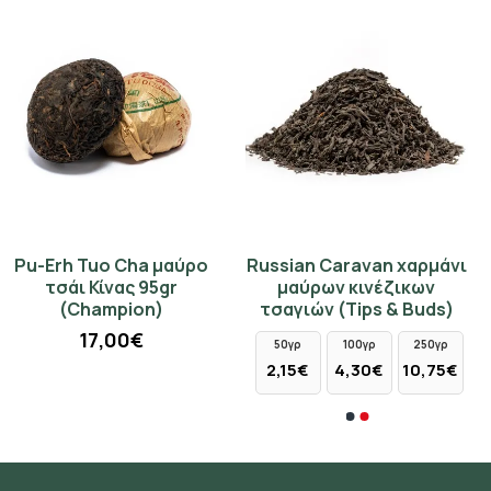
Pu-Erh Tuo Cha μαύρο
Russian Caravan χαρμάνι
Black Yunnan Pu Erh Chi
Yixing κεραμικό κουπάκι
τσάι Κίνας 95gr
μαύρων κινέζικων
Tse Beeng Cha μαύρο
κόκκινο 130ml
(Champion)
τσαγιών (Tips & Buds)
τσάι Κίνας (Champion)
7,80€
17,00€
50γρ
100γρ
250γρ
50γρ
350γρ
2,15€
4,30€
10,75€
8,50€
59,50€