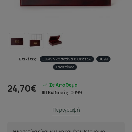
Ετικέτες:
Ξύλινη κασετίνα 8 θέσεων
0099
Κασετίνες
Σε Απόθεμα
24,70€
Κωδικός:
0099
Περιγραφή
Η κασετίνα είναι ξύλινη και έχει βελούδινο