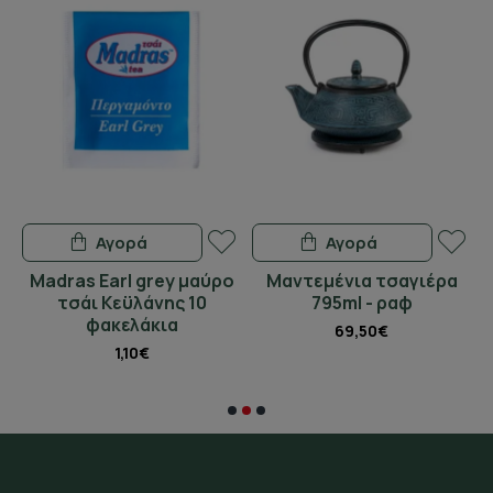
Αγορά
Αγορά
Madras Earl grey μαύρο
Μαντεμένια τσαγιέρα
Γ
τσάι Κεϋλάνης 10
795ml - ραφ
φακελάκια
69,50€
1,10€