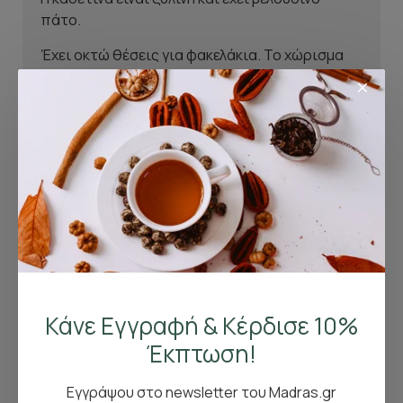
πάτο.
Έχει οκτώ θέσεις για φακελάκια. Το χώρισμα
είναι αποσπώμενο.
Σχετικά Προϊόντα
Ο Κόσμος είδε επίσης
Κάνε Εγγραφή & Κέρδισε 10%
Έκπτωση!
Εγγράψου στο newsletter του Madras.gr