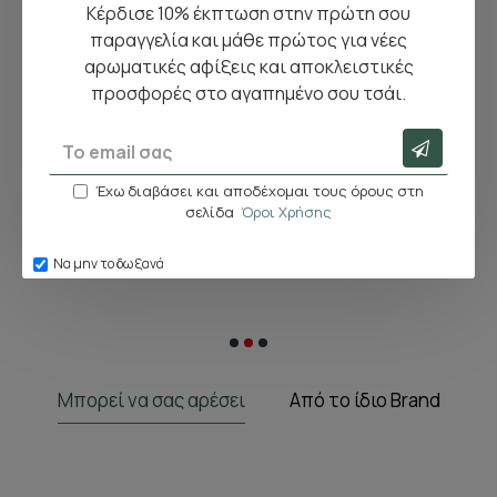
Κέρδισε 10% έκπτωση στην πρώτη σου
παραγγελία και μάθε πρώτος για νέες
αρωματικές αφίξεις και αποκλειστικές
προσφορές στο αγαπημένο σου τσάι.
Αγορά
Αγορά
Κύλινδρος σουρωτήρι
Tips & Buds τσουκνίδα
Έχω διαβάσει και αποδέχομαι τους όρους στη
πλέγμα μικρός
10 φακελάκια
σελίδα
Όροι Χρήσης
3,80€
1,00€
Να μην το δω ξανά
Μπορεί να σας αρέσει
Από το ίδιο Brand