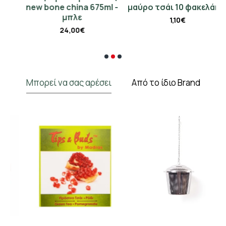
new bone china 675ml -
μαύρο τσάι 10 φακελάκια
μπλε
1,10€
24,00€
Μπορεί να σας αρέσει
Από το ίδιο Brand