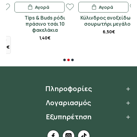
Αγορά
Αγορά
Tips & Buds ρόδι
Κύλινδρος ανοξείδωτο
πράσινο τσάι 10
σουρωτήρι μεγάλος
φακελάκια
6,50€
1,40€
€
Πληροφορίες
Λογαριασμός
Εξυπηρέτηση