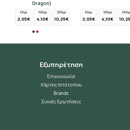
Dragon)
50γρ
100γρ
250γρ
50γρ
100γρ
250γρ
2,05€
4,10€
10,25€
2,05€
4,10€
10,25€
Εξυπηρέτηση
Επικοινωνία
Χάρτης Ιστότοπου
Brands
Συχνές Ερωτήσεις