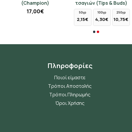
(Champion)
τσαγιών (Tips & Buds)
τσάι Κίνας (Champion)
7,80€
17,00€
50γρ
100γρ
250γρ
50γρ
350γρ
2,15€
4,30€
10,75€
8,50€
59,50€
Πληροφορίες
Ποιοί είμαστε
Τρόποι Αποστολής
Τρόποι Πληρωμής
Όροι Χρήσης