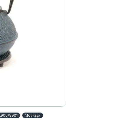
A900/9901
Μαντέμι