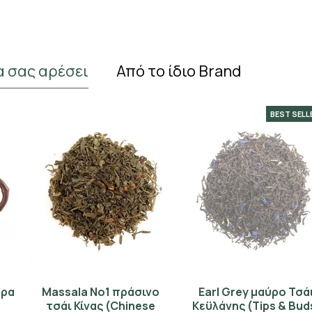
α σας αρέσει
Από το ίδιο Brand
BEST SELLER
Massala No1 πράσινο
Earl Grey μαύρο Τσάι
τσάι Κίνας (Chinese
Κεϋλάνης (Tips & Buds)