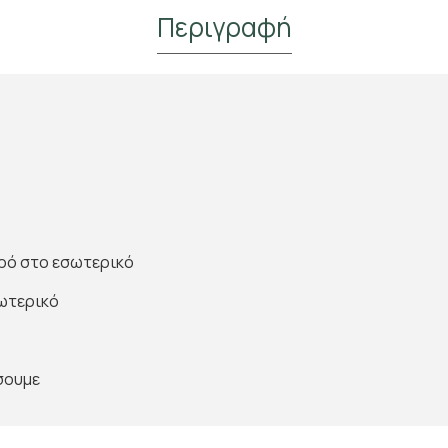
Περιγραφή
ερό στο εσωτερικό
Κάνε Εγγραφή & Κέρδισε 10%
Έκπτωση!
σωτερικό
Εγγράψου στο newsletter του Madras.gr
Κέρδισε 10% έκπτωση στην πρώτη σου παραγγελία
σουμε
και μάθε πρώτος για νέες αρωματικές αφίξεις και
αποκλειστικές προσφορές στο αγαπημένο σου τσάι.