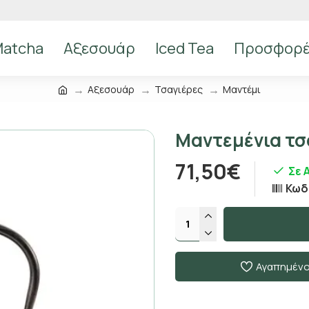
atcha
Αξεσουάρ
Iced Tea
Προσφορ
Αξεσουάρ
Τσαγιέρες
Μαντέμι
Μαντεμένια τσ
71,50€
Σε 
Κωδ
Αγαπημέν