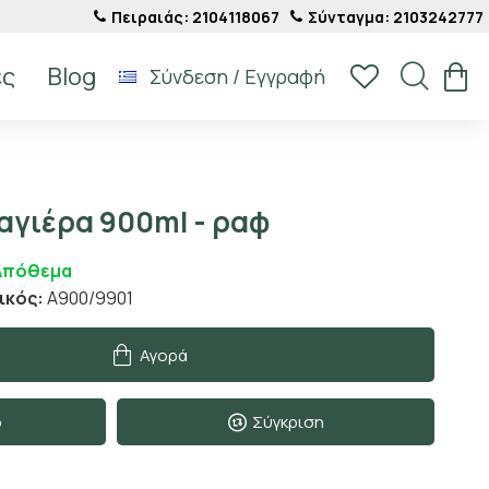
Πειραιάς: 2104118067
Σύνταγμα: 2103242777
ές
Blog
Σύνδεση / Εγγραφή
αγιέρα 900ml - ραφ
Απόθεμα
ικός:
A900/9901
Αγορά
ο
Σύγκριση