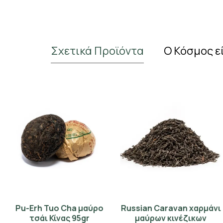
Σχετικά Προϊόντα
Ο Κόσμος ε
Pu-Erh Tuo Cha μαύρο
Russian Caravan χαρμάνι
Black Yunnan Pu Erh Chi
Yixing κεραμικό κουπάκι
τσάι Κίνας 95gr
μαύρων κινέζικων
Tse Beeng Cha μαύρο
κόκκινο 130ml