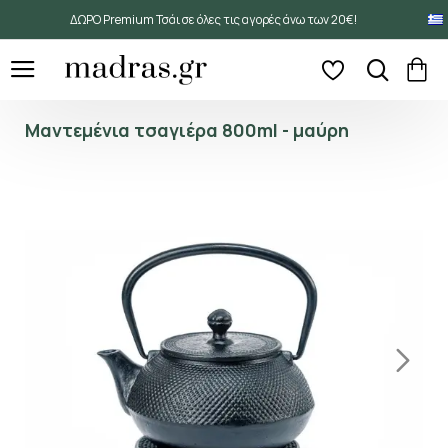
ΔΩΡΟ Premium Τσάι σε όλες τις αγορές άνω των 20€!
Μαντεμένια τσαγιέρα 800ml - μαύρη