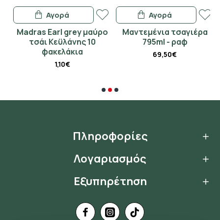
Αγορά
Αγορά
Madras Earl grey μαύρο
Μαντεμένια τσαγιέρα
Γ
τσάι Κεϋλάνης 10
795ml - ραφ
φακελάκια
69,50€
1,10€
Πληροφορίες
Λογαριασμός
Εξυπηρέτηση