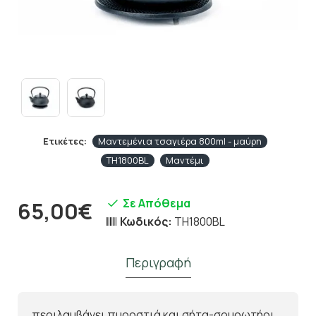
Ετικέτες:
Μαντεμένια τσαγιέρα 800ml - μαύρη
TH1800BL
Μαντέμι
Σε Απόθεμα
65,00€
Κωδικός:
TH1800BL
Περιγραφή
περιλαμβάνει πυροστιά και σήτα-σουρωτήρι