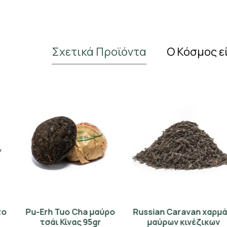
Σχετικά Προϊόντα
Ο Κόσμος ε
Pu-Erh Tuo Cha μαύρο
Russian Caravan χαρμάνι
Black Yunnan Pu Erh Chi
Yixing κεραμικό κουπάκι
τσάι Κίνας 95gr
μαύρων κινέζικων
Tse Beeng Cha μαύρο
κόκκινο 130ml