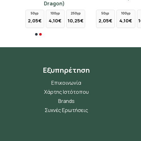
Dragon)
50γρ
100γρ
250γρ
50γρ
100γρ
250γρ
2,05€
4,10€
10,25€
2,05€
4,10€
10,25€
Εξυπηρέτηση
Επικοινωνία
Χάρτης Ιστότοπου
Brands
Συχνές Ερωτήσεις