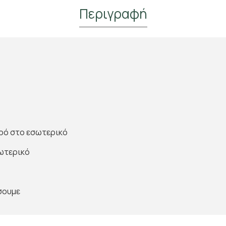
Περιγραφή
ερό στο εσωτερικό
Κάνε Εγγραφή & Κέρδισε 10%
Έκπτωση!
σωτερικό
Εγγράψου στο newsletter του Madras.gr
Κέρδισε 10% έκπτωση στην πρώτη σου παραγγελία
σουμε
και μάθε πρώτος για νέες αρωματικές αφίξεις και
αποκλειστικές προσφορές στο αγαπημένο σου τσάι.