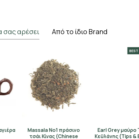
α σας αρέσει
Από το ίδιο Brand
BEST SELLER
Massala No1 πράσινο
Earl Grey μαύρο Τσάι
τσάι Κίνας (Chinese
Κεϋλάνης (Tips & Buds)