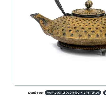
Ετικέτες:
Μαντεμένια τσαγιέρα 770ml - ώχρα