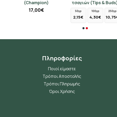
(Champion)
τσαγιών (Tips & Buds)
τσάι Κίνας (Champion)
7,80€
17,00€
50γρ
100γρ
250γρ
50γρ
350γρ
2,15€
4,30€
10,75€
8,50€
59,50€
Πληροφορίες
Ποιοί είμαστε
Τρόποι Αποστολής
Τρόποι Πληρωμής
Όροι Χρήσης