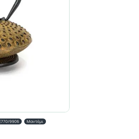
E770/9906
Μαντέμι