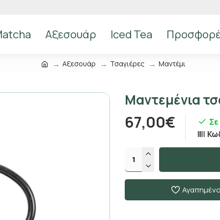
atcha
Αξεσουάρ
Iced Tea
Προσφορ
Αξεσουάρ
Τσαγιέρες
Μαντέμι
Μαντεμένια τσ
67,00€
Σε
Κω
Αγαπημέν