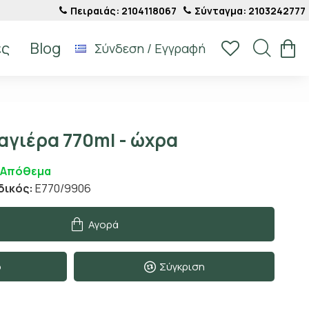
Πειραιάς: 2104118067
Σύνταγμα: 2103242777
ές
Blog
Σύνδεση / Εγγραφή
αγιέρα 770ml - ώχρα
 Απόθεμα
δικός:
E770/9906
Αγορά
ο
Σύγκριση