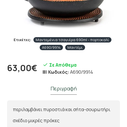
Ετικέτες:
Μαντεμένια τσαγιέρα 690ml - πορτοκαλί
A690/9914
Μαντέμι
Σε Απόθεμα
63,00€
Κωδικός:
A690/9914
Περιγραφή
περιλαμβάνει πυροστιά και σήτα-σουρωτήρι
σχέδιο μικρές πρόκες