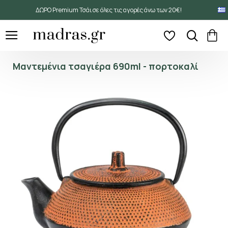
ΔΩΡΟ Premium Τσάι σε όλες τις αγορές άνω των 20€!
Μαντεμένια τσαγιέρα 690ml - πορτοκαλί