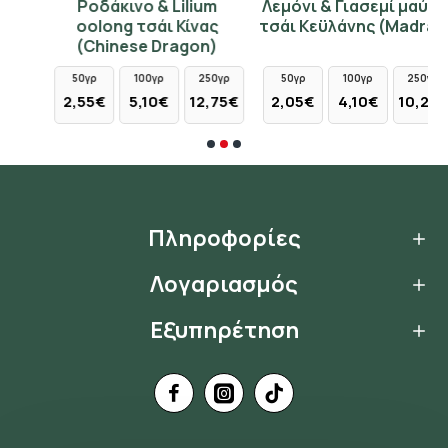
Ροδάκινο & Lilium
Λεμόνι & Γιασεμί μαύρο
oolong τσάι Κίνας
τσάι Κεϋλάνης (Madras)
(Chinese Dragon)
50γρ
100γρ
250γρ
50γρ
100γρ
250γρ
2,55€
5,10€
12,75€
2,05€
4,10€
10,25€
Πληροφορίες
Λογαριασμός
Εξυπηρέτηση