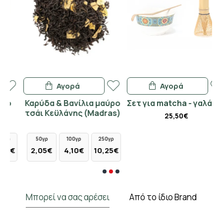
Αγορά
Αγορά
Καρύδα & Βανίλια μαύρο
Σετ για matcha - γαλάζιο
τσάι Κεϋλάνης (Madras)
25,50€
50γρ
100γρ
250γρ
€
2,05€
4,10€
10,25€
Μπορεί να σας αρέσει
Από το ίδιο Brand