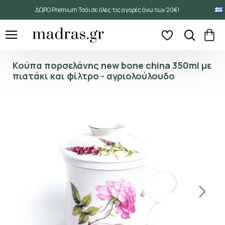
ΔΩΡΟ Premium Τσάι σε όλες τις αγορές άνω των 20€!
Κούπα πορσελάνης new bone china 350ml με
πιατάκι και φίλτρο - αγριολούλουδο