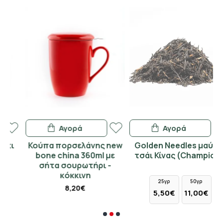
Αγορά
Αγορά
Κούπα πορσελάνης new
Golden Needles μαύρο
bone china 360ml με
τσάι Κίνας (Champion)
σήτα σουρωτήρι -
κόκκινη
25γρ
50γρ
8,20€
5,50€
11,00€