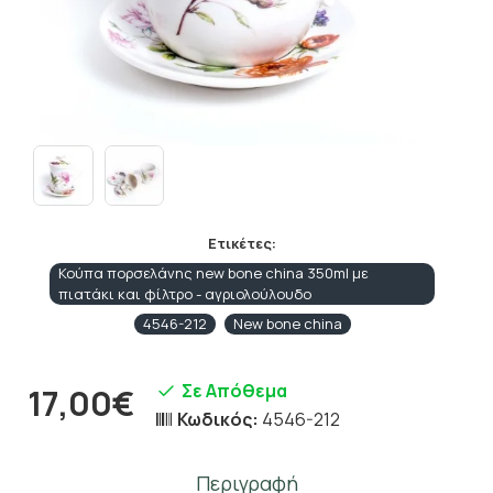
Ετικέτες:
Κούπα πορσελάνης new bone china 350ml με
πιατάκι και φίλτρο - αγριολούλουδο
4546-212
New bone china
Σε Απόθεμα
17,00€
Κωδικός:
4546-212
Περιγραφή