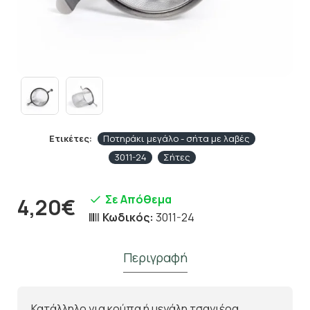
Ετικέτες:
Ποτηράκι μεγάλο - σήτα με λαβές
3011-24
Σήτες
Σε Απόθεμα
4,20€
Κωδικός:
3011-24
Περιγραφή
Κατάλληλο για κούπα ή μεγάλη τσαγιέρα.