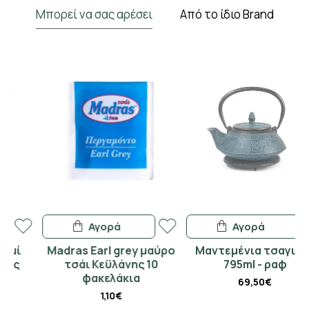
Μπορεί να σας αρέσει
Από το ίδιο Brand
Αγορά
Αγορά
Madras Earl grey μαύρο
Μαντεμένια τσαγιέρα
τσάι Κεϋλάνης 10
795ml - ραφ
φακελάκια
69,50€
1,10€