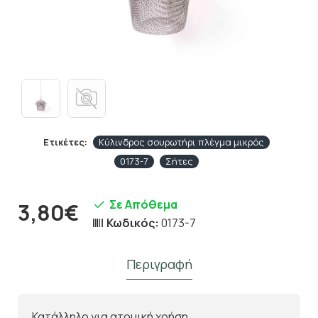
Ετικέτες:
Κύλινδρος σουρωτήρι πλέγμα μικρός
0173-7
Σήτες
Σε Απόθεμα
3,80€
Κωδικός:
0173-7
Περιγραφή
Κατάλληλο για ατομική χρήση.