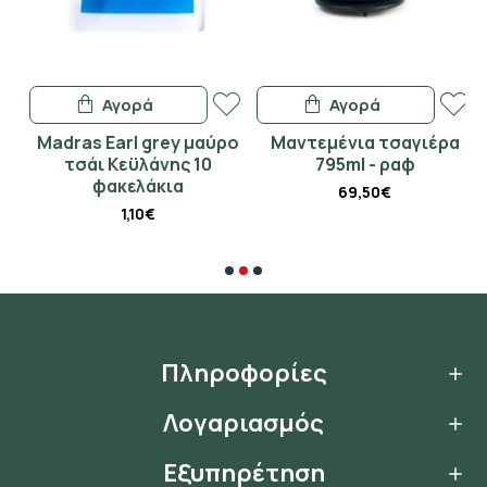
Αγορά
Αγορά
Madras Earl grey μαύρο
Μαντεμένια τσαγιέρα
Γ
τσάι Κεϋλάνης 10
795ml - ραφ
φακελάκια
69,50€
1,10€
Πληροφορίες
Λογαριασμός
Εξυπηρέτηση