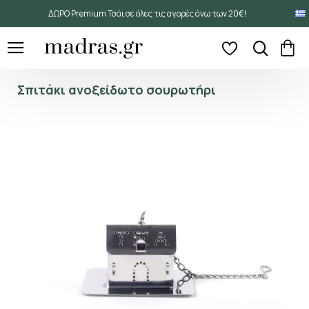
ΔΩΡΟ Premium Τσάι σε όλες τις αγορές άνω των 20€!
Σπιτάκι ανοξείδωτο σουρωτήρι