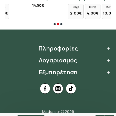
14,50€
50γρ
100γρ
250γρ
€
2,00€
4,00€
10,00€
Πληροφορίες
Λογαριασμός
Εξυπηρέτηση
Madras.gr © 2026