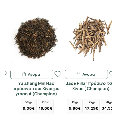
Αγορά
Αγορά
Yu Zhang Min Hao
Jade Pillar πράσινο τσάι
πράσινο τσάι Κίνας με
Κίνας ( Champion)
γιασεμί (Champion)
50γρ
100γρ
10γρ
25γρ
50γρ
9,00€
18,00€
6,90€
17,25€
34,50€