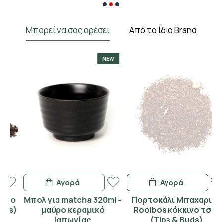
Μπορεί να σας αρέσει
Από το ίδιο Brand
NEW
Αγορά
Αγορά
ο
Μπολ για matcha 320ml -
Πορτοκάλι Μπαχαρικά
)
μαύρο κεραμικό
Rooibos κόκκινο τσάι
Ιαπωνίας
(Tips & Buds)