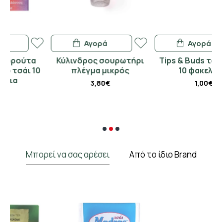
Αγορά
Αγορά
Κύλινδρος σουρωτήρι
Tips & Buds τσουκνίδα
0
πλέγμα μικρός
10 φακελάκια
3,80€
1,00€
Μπορεί να σας αρέσει
Από το ίδιο Brand