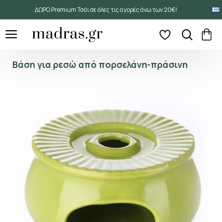
ΔΩΡΟ Premium Τσάι σε όλες τις αγορές άνω των 20€!
Βάση για ρεσώ από πορσελάνη-πράσινη