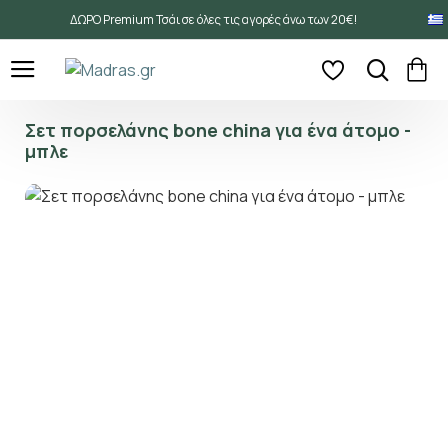
ΔΩΡΟ Premium Τσάι σε όλες τις αγορές άνω των 20€!
Σετ πορσελάνης bone china για ένα άτομο -
μπλε