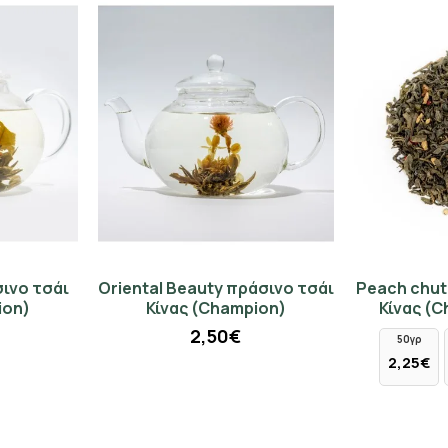
σινο τσάι
Oriental Beauty πράσινο τσάι
Peach chut
ion)
Κίνας (Champion)
Κίνας (C
2,50€
50γρ
2,25€