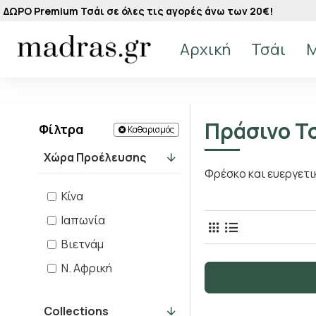
ΔΩΡΟ Premium Τσάι σε όλες τις αγορές άνω των 20€!
Αρχική
Τσάι
M
Πράσινο Τ
Φίλτρα
Καθαρισμός
Χώρα Προέλευσης
Φρέσκο και ευεργετι
Κίνα
Ιαπωνία
Βιετνάμ
Ν. Αφρική
Collections