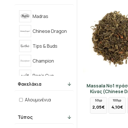
Madras
Chinese Dragon
Tips & Buds
Champion
Pop's Cup
Φακελάκια
Massala No1 πράσ
Κίνας (Chinese 
Aλουμινένια
50γρ
100γρ
2,05€
4,10€
Τύπος