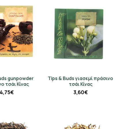
Buds gunpowder
Tips & Buds γιασεμί πράσινο
ο τσάι Κίνας
τσάι Κίνας
4,75€
3,60€