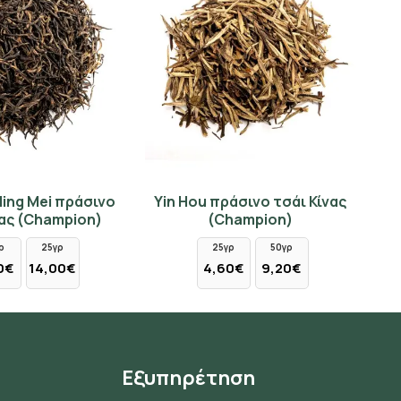
ing Mei πράσινο
Yin Hou πράσινο τσάι Κίνας
νας (Champion)
(Champion)
ρ
25γρ
25γρ
50γρ
0€
14,00€
4,60€
9,20€
Εξυπηρέτηση