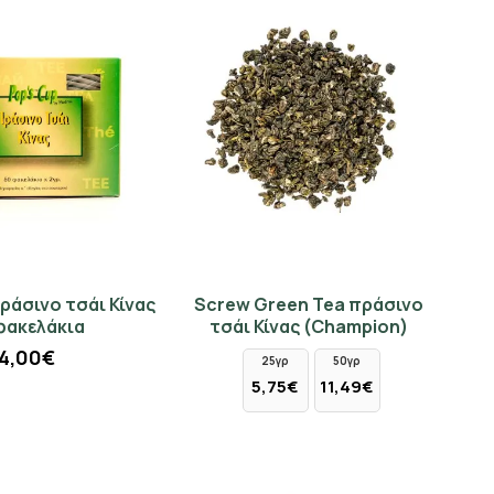
ράσινο τσάι Κίνας
Screw Green Tea πράσινο
φακελάκια
τσάι Κίνας (Champion)
4,00€
25γρ
50γρ
5,75€
11,49€