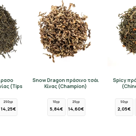
Κέρδισε 10% έκπτωση στην πρώτη σου παραγγελία
και μάθε πρώτος για νέες αρωματικές αφίξεις και
αποκλειστικές προσφορές στο αγαπημένο σου τσάι.
Έχω διαβάσει και αποδέχομαι τους όρους στη σελίδα
Όροι Χρήσης
Να μην το δω ξανά
έρασο
Snow Dragon πράσινο τσάι
Spicy πρά
ίας (Tips
Κίνας (Champion)
(Chin
250γρ
10γρ
25γρ
50γρ
14,25€
5,84€
14,60€
2,05€