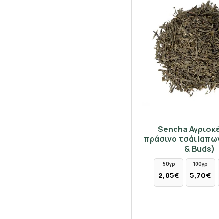
Sencha Αγριοκ
πράσινο τσάι Ιαπων
& Buds)
50γρ
100γρ
2,85€
5,70€