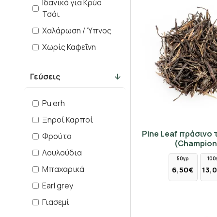
Ιδανικό για Κρύο
Τσάι
Χαλάρωση / Ύπνος
Χωρίς Καφεΐνη
Γεύσεις
Pu erh
Ξηροί Καρποί
Pine Leaf πράσινο 
Φρούτα
(Champion
Λουλούδια
50γρ
100
Μπαχαρικά
6,50€
13,
Earl grey
Γιασεμί