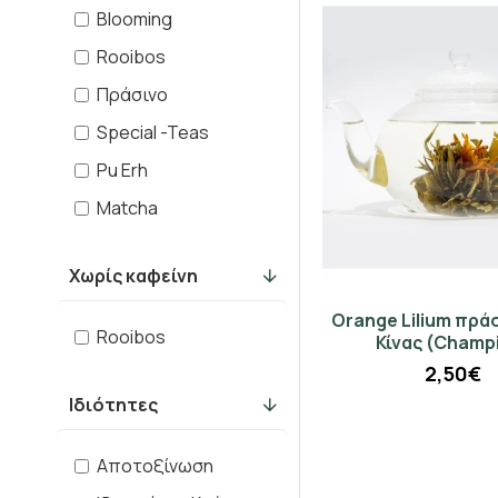
Blooming
Rooibos
Πράσινο
Special -Teas
Pu Erh
Matcha
Χωρίς καφείνη
Orange Lilium πρά
Rooibos
Κίνας (Champ
2,50€
Ιδιότητες
Αποτοξίνωση