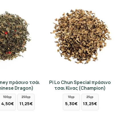
ney πράσινο τσάι
Pi Lo Chun Special πράσινο
hinese Dragon)
τσαι Κίνας (Champion)
100γρ
250γρ
10γρ
25γρ
4,50€
11,25€
5,30€
13,25€