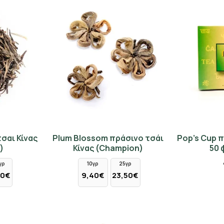
τσαι Κίνας
Plum Blossom πράσινο τσάι
Pop's Cup π
)
Κίνας (Champion)
50 
γρ
10γρ
25γρ
00€
9,40€
23,50€
Κάνε Εγγραφή & Κέρδισε 10%
Έκπτωση!
Εγγράψου στο newsletter του Madras.gr