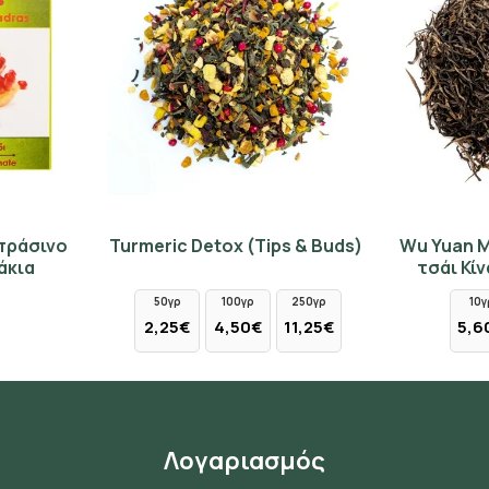
 πράσινο
Turmeric Detox (Tips & Buds)
Wu Yuan M
άκια
τσάι Κί
50γρ
100γρ
250γρ
10γ
2,25€
4,50€
11,25€
5,6
Λογαριασμός