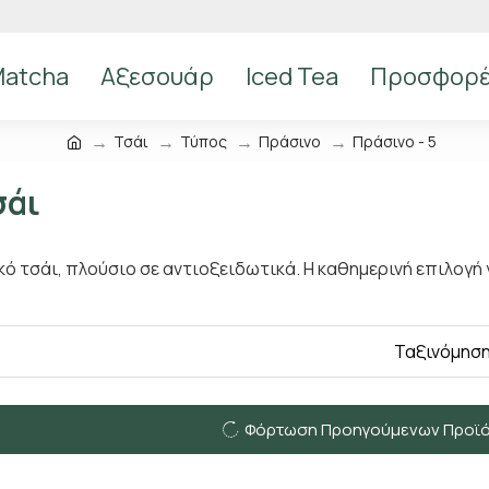
atcha
Αξεσουάρ
Iced Tea
Προσφορ
Τσάι
Τύπος
Πράσινο
Πράσινο - 5
σάι
κό τσάι, πλούσιο σε αντιοξειδωτικά. Η καθημερινή επιλογή
Ταξινόμηση
Φόρτωση Προηγούμενων Προϊ