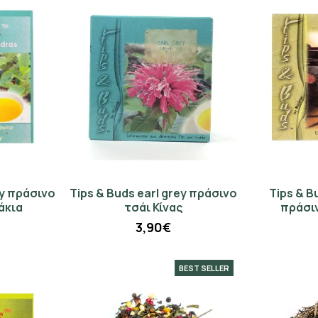
ey πράσινο
Tips & Buds earl grey πράσινο
Tips & 
άκια
τσάι Κίνας
πράσιν
3,90€
BEST SELLER