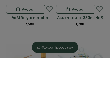
Αγορά
Αγορά
Λαβίδα για matcha
Λευκή κούπα 330ml Νο3
7,50€
1,70€
Φίλτρα Προϊόντων
Αγορά
Αγορά
Σετ για matcha -
Τσαγιέρα πορσελάνης
γαλάζιο
new bone china 1100ml -