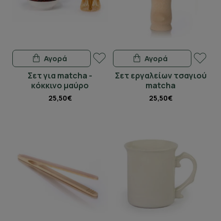
Αγορά
Αγορά
Σετ για matcha -
Σετ εργαλείων τσαγιού
κόκκινο μαύρο
matcha
25,50€
25,50€