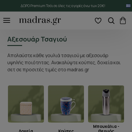
ΔΩΡΟ Premium Τσάι σε όλες τις αγορές άνω των 20€!
Αξεσουάρ Τσαγιού
Απολαύστε κάθε γουλιά τσαγιού με αξεσουάρ
υψηλής ποιότητας. Ανακαλύψτε κούπες, δοχεία και
σετ σε προσιτές τιμές στο madras.gr
Μπουκάλια -
Θερμός
Τσαγιέρες
Φίλτρα