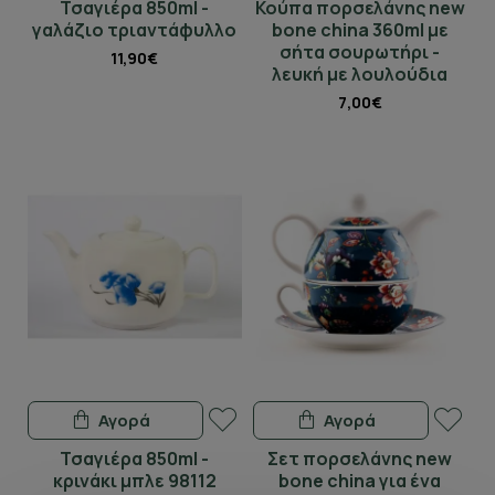
Τσαγιέρα 850ml -
Κούπα πορσελάνης new
γαλάζιο τριαντάφυλλο
bone china 360ml με
σήτα σουρωτήρι -
11,90€
λευκή με λουλούδια
7,00€
Αγορά
Αγορά
Τσαγιέρα 850ml -
Σετ πορσελάνης new
κρινάκι μπλε 98112
bone china για ένα