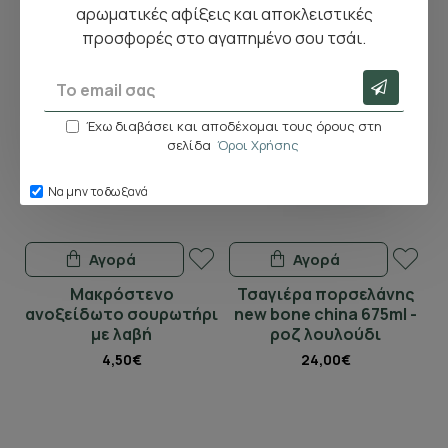
αρωματικές αφίξεις και αποκλειστικές
προσφορές στο αγαπημένο σου τσάι.
Έχω διαβάσει και αποδέχομαι τους όρους στη
σελίδα
Όροι Χρήσης
Να μην το δω ξανά
Αγορά
Αγορά
Μακρόστενο
Τσαγιέρα πορσελάνης
ανοξείδωτο σουρωτήρι
new bone china 675ml -
με λαβή
ροζ λουλούδι
4,50€
24,00€