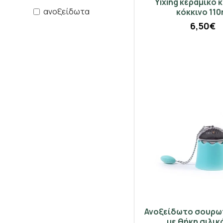
Yixing κεραμικό 
ανοξείδωτα
κόκκινο 110
6,50€
Ανοξείδωτο σουρω
με θήκη σιλικ