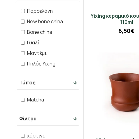
Πορσελάνη
Yixing κεραμικό κο
New bone china
110ml
6,50€
Bone china
Γυαλί
Μαντέμι
Πηλός Yixing
Τύπος
Matcha
Φίλτρα
χάρτινα