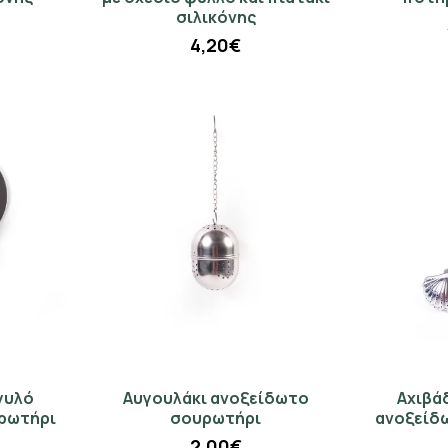
σιλικόνης
4,20€
γυλό
Αυγουλάκι ανοξείδωτο
Αχιβά
ρωτήρι
σουρωτήρι
ανοξείδ
2,00€