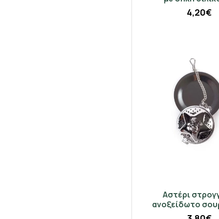
4,20€
Αστέρι στρογ
ανοξείδωτο σου
3,80€