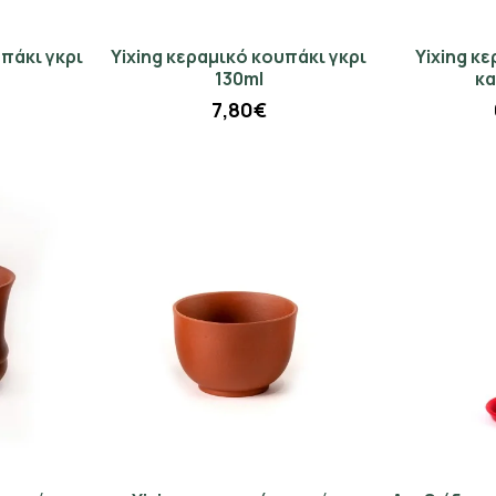
υπάκι γκρι
Yixing κεραμικό κουπάκι γκρι
Yixing κ
130ml
κα
7,80€
Κάνε Εγγραφή & Κέρδισε 10%
Έκπτωση!
Εγγράψου στο newsletter του Madras.gr
Κέρδισε 10% έκπτωση στην πρώτη σου παραγγελία
και μάθε πρώτος για νέες αρωματικές αφίξεις και
αποκλειστικές προσφορές στο αγαπημένο σου τσάι.