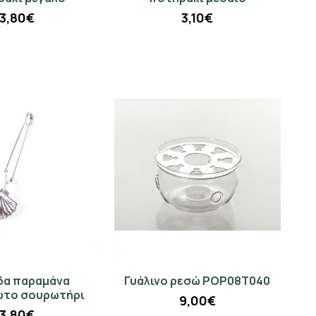
3,80€
3,10€
δα παραμάνα
Γυάλινo ρεσώ POP08T040
ωτο σουρωτήρι
9,00€
3,80€