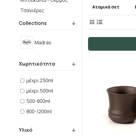
Μπουκάλια - Θερμός
Matcha
Ατομικά σετ
Τσαγιέρες
Φίλτρα
Collections
Madras
Χωρητικότητα
μέχρι 250ml
μέχρι 500ml
500-800ml
800-1200ml
Υλικό