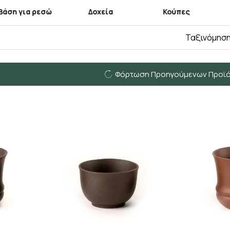
Βάση για ρεσώ
Δοχεία
Κούπες
Ταξινόμηση
Φόρτωση Προηγούμενων Προϊ