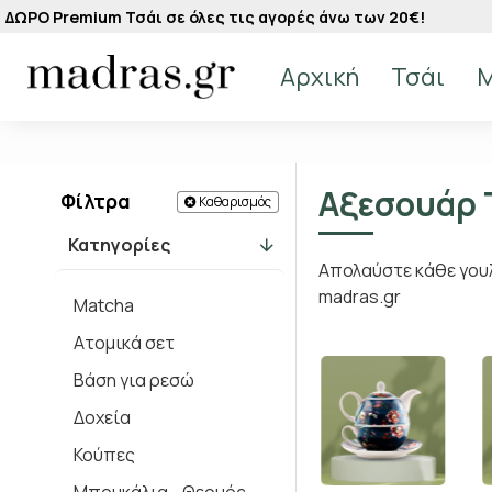
ΔΩΡΟ Premium Τσάι σε όλες τις αγορές άνω των 20€!
Αρχική
Τσάι
M
Αξεσουάρ 
Φίλτρα
Καθαρισμός
Κατηγορίες
Απολαύστε κάθε γουλ
madras.gr
Matcha
Ατομικά σετ
Βάση για ρεσώ
Δοχεία
Κούπες