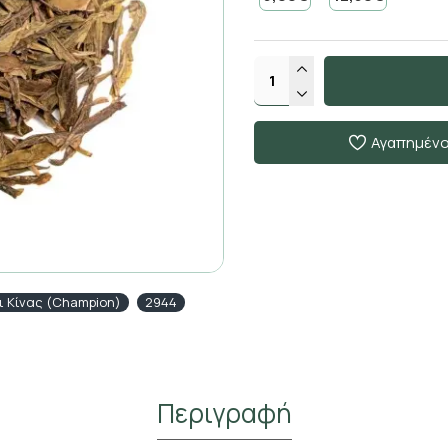
Αγαπημέν
ι Κίνας (Champion)
2944
Περιγραφή