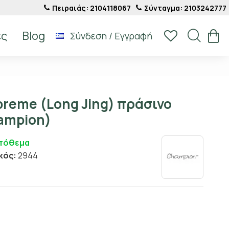
Πειραιάς: 2104118067
Σύνταγμα: 2103242777
ές
Blog
Σύνδεση / Εγγραφή
preme (Long Jing) πράσινο
hampion)
Απόθεμα
κός:
2944