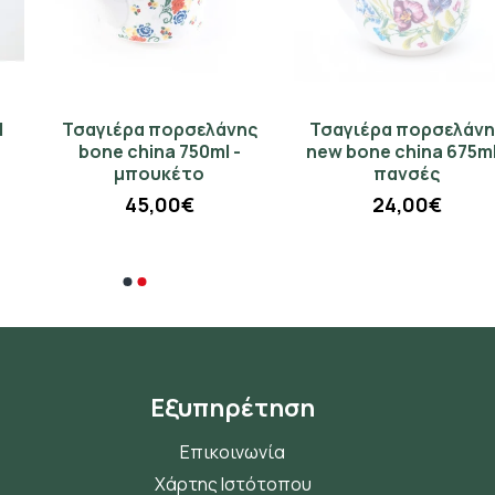
Τσαγιέρα πορσελάνης
Τσαγιέρα πορσελάνης
bone china 750ml -
new bone china 675ml -
μπουκέτο
πανσές
45,00€
24,00€
Εξυπηρέτηση
Επικοινωνία
Χάρτης Ιστότοπου