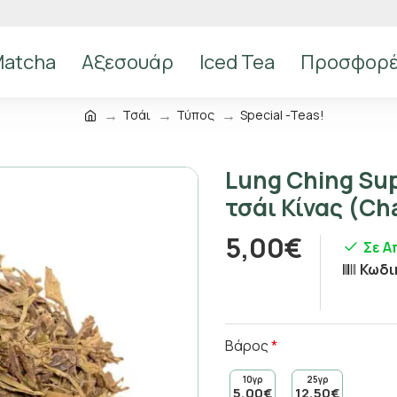
atcha
Αξεσουάρ
Iced Tea
Προσφορ
Τσάι
Τύπος
Special -Teas!
Lung Ching Su
τσάι Κίνας (C
5,00€
Σε 
Κωδι
Βάρος
10γρ
25γρ
5,00€
12,50€