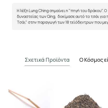
Η λέξη Lung Ching σημαίνει η "πηγή του δράκου". 
δυναστείας των Qing, δοκίμασε αυτό το τσάι για
Τσάι" στην παραγωγή των 18 τεϊόδεντρων που με
Σχετικά Προϊόντα
Ο Κόσμος ε