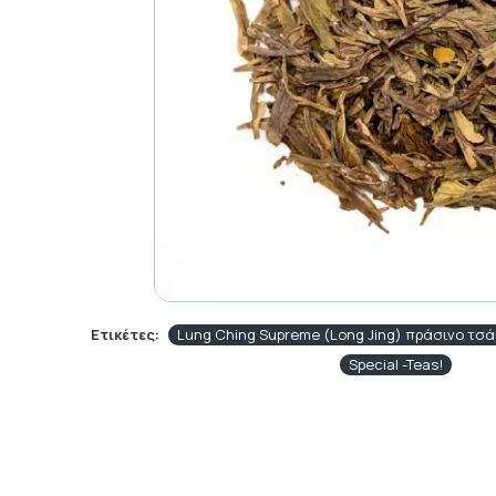
Ετικέτες:
Lung Ching Supreme (Long Jing) πράσινο τσά
Special -Teas!