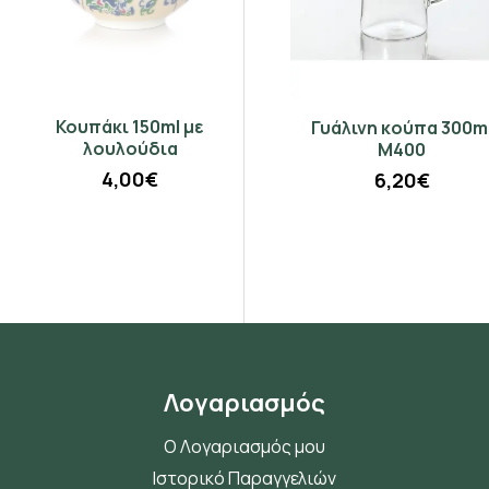
Κουπάκι 150ml με
Πορτοκάλι μαύρο τσάι
Γυάλινη κούπα 300ml
λουλούδια
Κεϋλάνης (Madras)
M400
4,00€
6,20€
50γρ
100γρ
250γρ
2,05€
4,10€
10,25€
Λογαριασμός
Ο Λογαριασμός μου
Ιστορικό Παραγγελιών