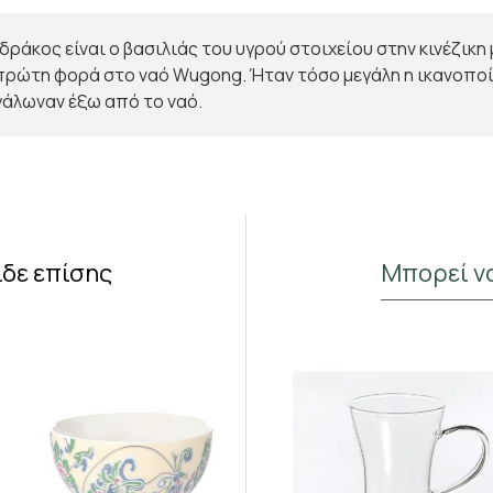
Ο δράκος είναι ο βασιλιάς του υγρού στοιχείου στην κινέζικ
 πρώτη φορά στο ναό Wugong. Ήταν τόσο μεγάλη η ικανοποί
γάλωναν έξω από το ναό.
Κάνε Εγγραφή & Κέρδισε 10%
Έκπτωση!
Εγγράψου στο newsletter του Madras.gr
Κέρδισε 10% έκπτωση στην πρώτη σου παραγγελία
και μάθε πρώτος για νέες αρωματικές αφίξεις και
ίδε επίσης
Μπορεί ν
αποκλειστικές προσφορές στο αγαπημένο σου τσάι.
Έχω διαβάσει και αποδέχομαι τους όρους στη σελίδα
Όροι Χρήσης
Να μην το δω ξανά