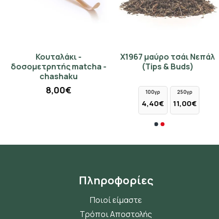
Κουταλάκι -
Χ1967 μαύρο τσάι Νεπάλ
Madras Λεμόνι μαύρο
Lapsang Souchong 8312
δοσομετρητής matcha -
(Tips & Buds)
τσάι 10 φακελάκια
καπνιστό μαύρο τσάι
chashaku
Κίνας (Chinese Dragon)
1,10€
8,00€
100γρ
250γρ
50γρ
100γρ
250γρ
4,40€
11,00€
2,45€
4,90€
12,25€
Πληροφορίες
Ποιοί είμαστε
Τρόποι Αποστολής