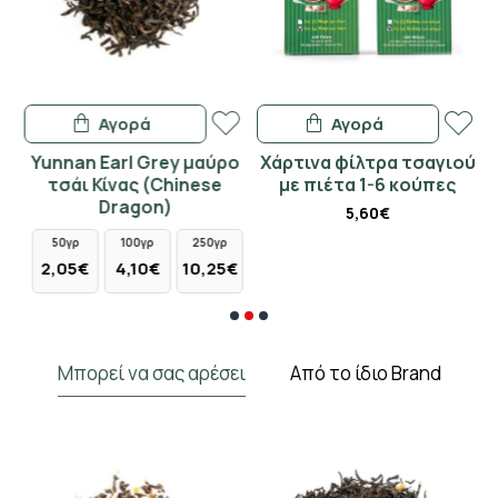
Αγορά
Αγορά
ο
Yunnan Earl Grey μαύρο
Χάρτινα φίλτρα τσαγιού
)
τσάι Κίνας (Chinese
με πιέτα 1-6 κούπες
Dragon)
5,60€
50γρ
100γρ
250γρ
€
2,05€
4,10€
10,25€
Μπορεί να σας αρέσει
Από το ίδιο Brand