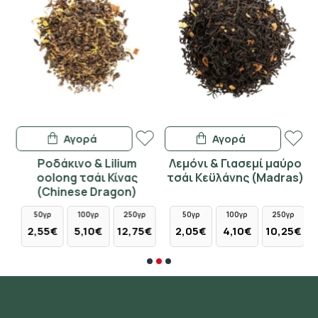
Αγορά
Αγορά
Ροδάκινο & Lilium
Λεμόνι & Γιασεμί μαύρο
oolong τσάι Κίνας
τσάι Κεϋλάνης (Madras)
(Chinese Dragon)
50γρ
100γρ
250γρ
50γρ
100γρ
250γρ
2,55€
5,10€
12,75€
2,05€
4,10€
10,25€