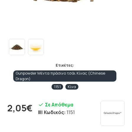
Ετικέτες:
Gunpowder Μέντα πράσινο τσάι Κίνας (Chinese
Dragon)
1151
Κίνα
Σε Απόθεμα
2,05€
Κωδικός:
1151