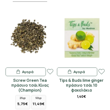
Αγορά
Αγορά
Screw Green Tea
Tips & Buds lime ginger
D
πράσινο τσάι Κίνας
πράσινο τσάι 10
(Champion)
φακελάκια
1,40€
25γρ
50γρ
5,75€
11,49€