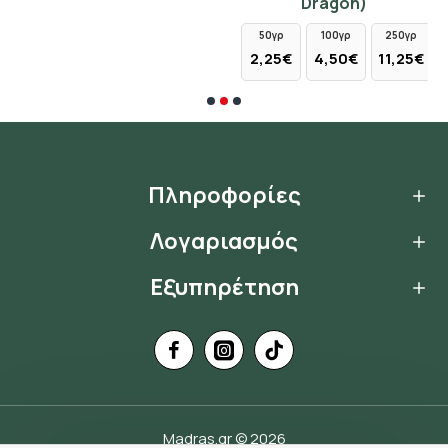
ες
Dragon)
50γρ
100γρ
250γρ
2,25€
4,50€
11,25€
Πληροφορίες
Λογαριασμός
Εξυπηρέτηση
Madras.gr © 2026