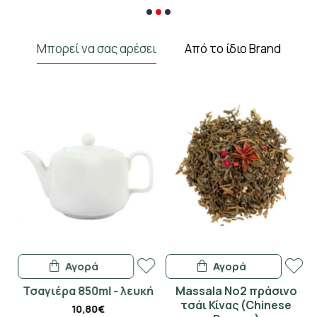
Μπορεί να σας αρέσει
Από το ίδιο Brand
Αγορά
Αγορά
ne
Τσαγιέρα 850ml - λευκή
Massala No2 πράσινο
ι
τσάι Κίνας (Chinese
10,80€