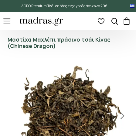
ΔΩΡΟ Premium Τσάι σε όλες τις αγορές άνω των 20€!
Μαστίχα Μαχλέπι πράσινο τσάι Κίνας
(Chinese Dragon)