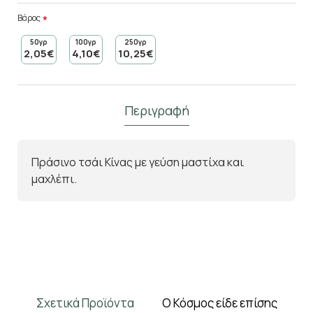
Βάρος
50γρ
100γρ
250γρ
2,05€
4,10€
10,25€
Περιγραφή
Πράσινο τσάι Κίνας με γεύση μαστίχα και
μαχλέπι.
Σχετικά Προϊόντα
Ο Κόσμος είδε επίσης