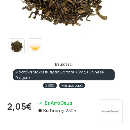
Ετικέτες:
Μαστίχα Μαχλέπι πράσινο τσάι Κίνας (Chinese
Dragon)
2305
Μπαχαρικά
Σε Απόθεμα
2,05€
Κωδικός:
2305